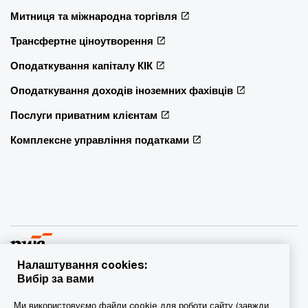
Митниця та міжнародна торгівля
Трансфертне ціноутворення
Оподаткування капіталу КІК
Оподаткування доходів іноземних фахівців
Послуги приватним клієнтам
Комплексне управління податками
Налаштування cookies:
Вибір за вами
© 2015 - 2026 PwC. Всі права захищені. PwC – це фірма-
Ми використовуємо файли cookie для роботи сайту (завжди
учасник/фірми-учасниці мережі PwC, а в деяких випадках –