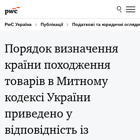
Skip
Skip
to
to
content
footer
PwC Україна
Публікації
Податкові та юридичні огляди
Порядок визначення
країни походження
товарів в Митному
кодексі України
приведено у
відповідність із