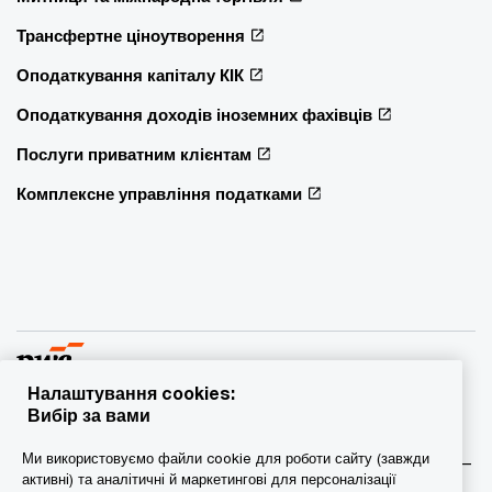
Трансфертне ціноутворення
Оподаткування капіталу КІК
Оподаткування доходів іноземних фахівців
Послуги приватним клієнтам
Комплексне управління податками
Налаштування cookies:
Вибір за вами
© 2015 - 2026 PwC. Всі права захищені. PwC – це фірма-
Ми використовуємо файли cookie для роботи сайту (завжди
учасник/фірми-учасниці мережі PwC, а в деяких випадках –
активні) та аналітичні й маркетингові для персоналізації
міжнародна мережа PwC. Кожна фірма мережі є