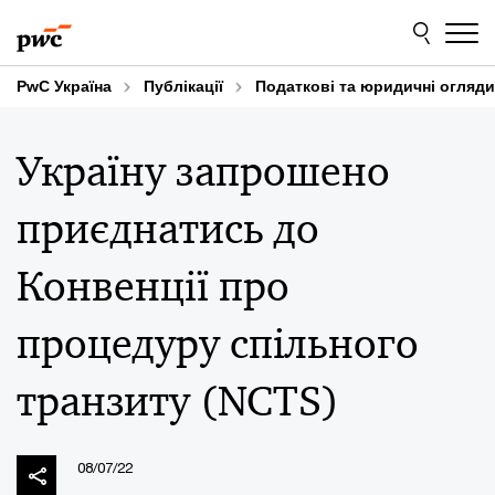
Skip
Skip
to
to
content
footer
PwC Україна
Публікації
Податкові та юридичні огляди
Україну запрошено
приєднатись до
Конвенції про
процедуру спільного
транзиту (NCTS)
08/07/22