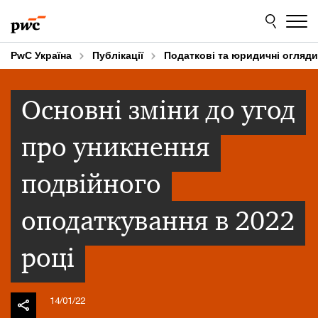
Skip
Skip
to
to
content
footer
PwC Україна
Публікації
Податкові та юридичні огляди
Основні зміни до угод
про уникнення
подвійного
оподаткування в 2022
році
14/01/22