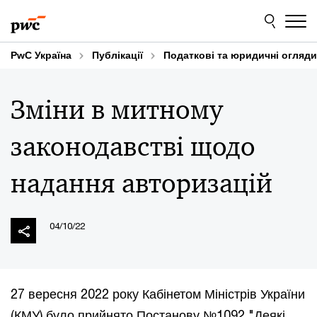
Skip
Skip
to
to
content
footer
PwC Україна
Публікації
Податкові та юридичні огляди
Зміни в митному
законодавстві щодо
надання авторизацій
04/10/22
27 вересня 2022 року Кабінетом Міністрів України
(КМУ) було прийнято Постанову №1092 "Деякі