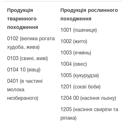
Продукція
Продукція рослинного
тваринного
походження
походження
1001 (пшениця)
0102 (велика рогата
1002 (жито)
худоба, жива)
1003 (ячмiнь)
0103 (свині, живі)
1004 (овес)
0104 10 (вівці)
1005 (кукурудза)
0401 (в частині
1201 (соєвi боби)
молока
незбираного)
1204 00 (насіння льону)
1205 (насіння свиріпи та
ріпака)