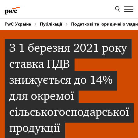
Skip
Skip
to
to
content
footer
PwC Україна
Публікації
Податкові та юридичні огляди
З 1 березня 2021 року
ставка ПДВ
знижується до 14%
для окремої
сільськогосподарської
продукції