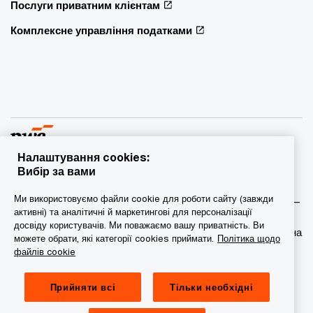
Послуги приватним клієнтам
Комплексне управління податками
Налаштування cookies:
Вибір за вами
© 2015 - 2026 PwC. Всі права захищені. PwC – це фірма-
Ми використовуємо файли cookie для роботи сайту (завжди
учасник/фірми-учасниці мережі PwC, а в деяких випадках –
активні) та аналітичні й маркетингові для персоналізації
міжнародна мережа PwC. Кожна фірма мережі є
досвіду користувачів. Ми поважаємо вашу приватність. Ви
самостійною юридичною особою. Докладніша інформація на
можете обрати, які категорії cookies приймати.
Політика щодо
веб-сторінці www.pwc.com/structure.
файлів cookie
Конфіденційність
Прийняти всі
Тільки необхідні
Сookie-файли