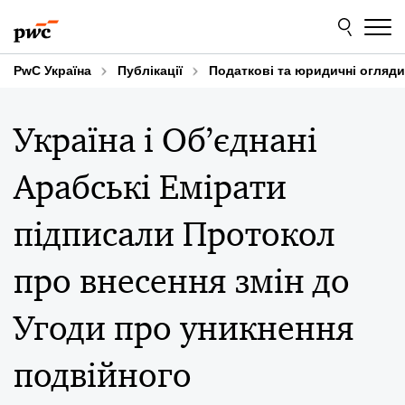
Skip
Skip
to
to
content
footer
PwC Україна
Публікації
Податкові та юридичні огляди
Україна і Об’єднані
Арабські Емірати
підписали Протокол
про внесення змін до
Угоди про уникнення
подвійного