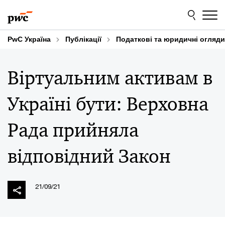
Skip
Skip
to
to
content
footer
PwC Україна
Публікації
Податкові та юридичні огляди
Віртуальним активам в
Україні бути: Верховна
Рада прийняла
відповідний Закон
21/09/21