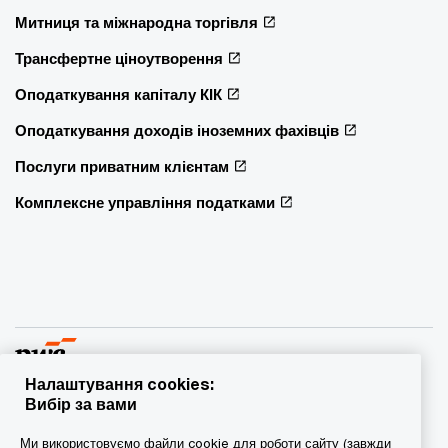
Митниця та міжнародна торгівля
Трансфертне ціноутворення
Оподаткування капіталу КІК
Оподаткування доходів іноземних фахівців
Послуги приватним клієнтам
Комплексне управління податками
Налаштування cookies:
Вибір за вами
© 2015 - 2026 PwC. Всі права захищені. PwC – це фірма-
Ми використовуємо файли cookie для роботи сайту (завжди
учасник/фірми-учасниці мережі PwC, а в деяких випадках –