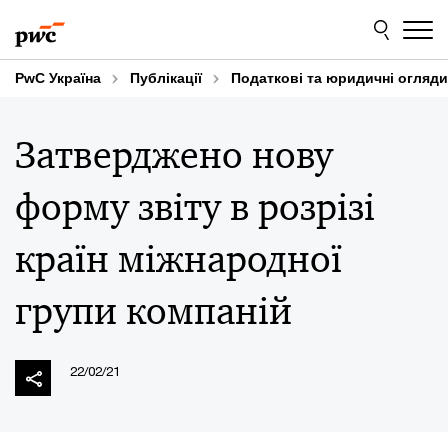
Skip
Skip
to
to
content
footer
PwC Україна
Публікації
Податкові та юридичні огляди
Затверджено нову
форму звіту в розрізі
країн міжнародної
групи компаній
22/02/21