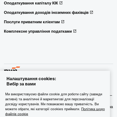
Оподаткування капіталу КІК
Оподаткування доходів іноземних фахівців
Послуги приватним клієнтам
Комплексне управління податками
Налаштування cookies:
Вибір за вами
© 2015 - 2026 PwC. Всі права захищені. PwC – це фірма-
Ми використовуємо файли cookie для роботи сайту (завжди
учасник/фірми-учасниці мережі PwC, а в деяких випадках –
активні) та аналітичні й маркетингові для персоналізації
міжнародна мережа PwC. Кожна фірма мережі є
досвіду користувачів. Ми поважаємо вашу приватність. Ви
самостійною юридичною особою. Докладніша інформація на
можете обрати, які категорії cookies приймати.
Політика щодо
веб-сторінці www.pwc.com/structure.
файлів cookie