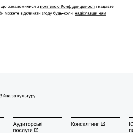
, що ознайомилися з
політикою Конфіденційності
і надаєте
и можете відкликати згоду будь-коли,
надіславши нам
Війна за культуру
Аудиторські
Консалтинг
Ю
послуги
п