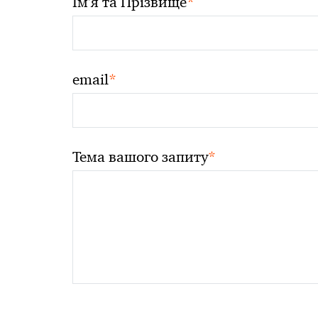
*
Ім'я та Прізвище
*
email
*
Тема вашого запиту