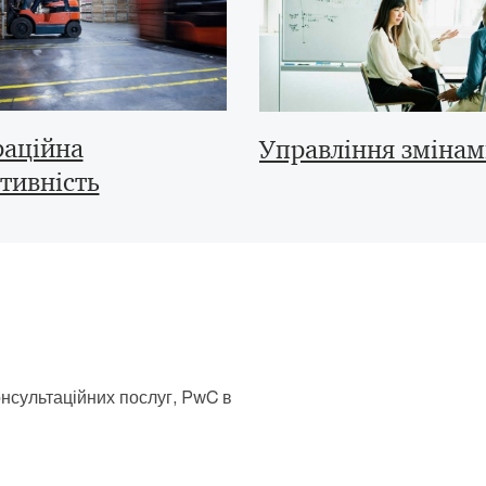
аційна
Управління зміна
тивність
онсультаційних послуг, PwC в