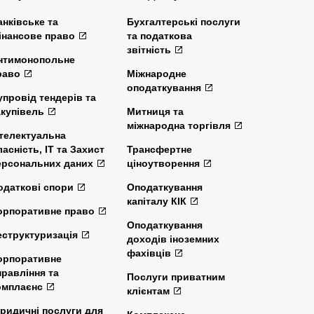
анківське та
Бухгалтерські послуги
інансове право
та податкова
звітність
нтимонопольне
раво
Міжнародне
оподаткування
упровід тендерів та
акупівель
Митниця та
міжнародна торгівля
нтелектуальна
ласність, ІТ та Захист
Трансфертне
ерсональних даних
ціноутворення
одаткові спори
Оподаткування
капіталу КІК
орпоративне право
Оподаткування
еструктуризація
доходів іноземних
фахівців
орпоративне
правління та
Послуги приватним
омплаєнс
клієнтам
ридичні послуги для