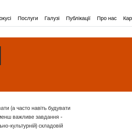
окусі
Послуги
Галузі
Публікації
Про нас
Кар
ати (а часто навіть будувати
 менш важливе завдання -
ьно-культурній) складовій