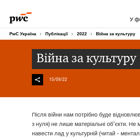
Skip
Skip
to
to
У ф
content
footer
PwC Україна
Публікації
2022
Війна за культуру
Війна за культуру
15/09/22
Після війни нам потрібно буде відновлюв
з нуля) не лише матеріальні об'єкти. Не
навести лад у культурній (читай - ментал