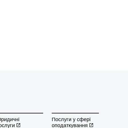
ридичні
Послуги у сфері
ослуги
оподаткування