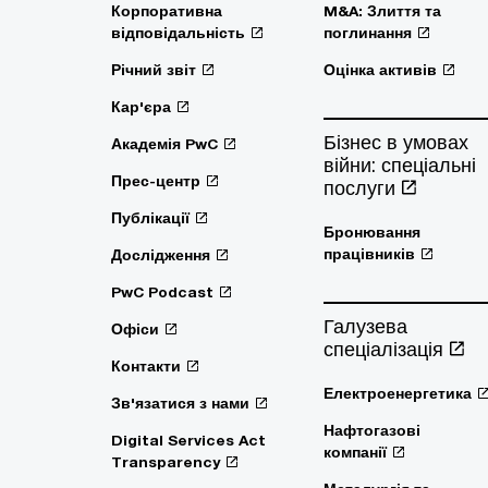
Корпоративна
M&A: Злиття та
відповідальність
поглинання
Річний звіт
Оцінка активів
Кар'єра
Бізнес в умовах
Академія PwC
війни: спеціальні
Прес-центр
послуги
Публікації
Бронювання
працівників
Дослідження
PwC Podcast
Галузева
Офіси
спеціалізація
Контакти
Електроенергетика
Зв'язатися з нами
Нафтогазові
Digital Services Act
компанії
Transparency