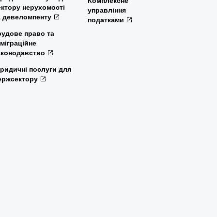
Комплексне
ектору нерухомості
управління
а девеломпенту
податками
рудове право та
мміграційне
аконодавство
ридичні послуги для
ержсектору