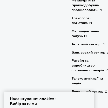
Металургія та
гірничодобувна
промисловість
Транспорт і
логістика
Фармацевтична
галузь
Аграрний сектор
Банківський сектор
Ритейл та
виробництво
споживчих товарів
Телекомунікації та
медіа
Державний сектор
Налаштування cookies:
Вибір за вами