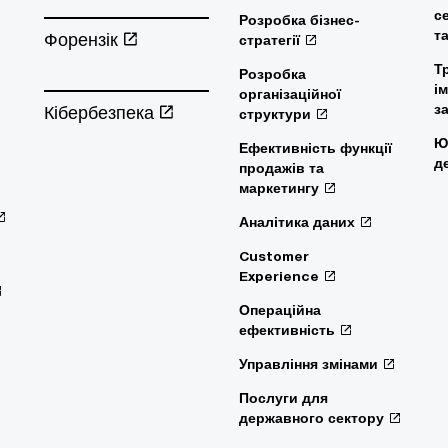
с
Розробка бізнес-
т
Форензік
стратегії
Т
Розробка
і
організаційної
Кібербезпека
з
структури
Ю
Ефективність функції
д
продажів та
маркетингу
Аналітика даних
Customer
Experience
Операційна
ефективність
Управління змінами
Послуги для
державного сектору