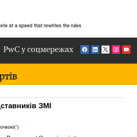
te at a speed that rewrites the rules
PwC у соцмережах
ртів
дставників ЗМІ
рочкою(
*
)