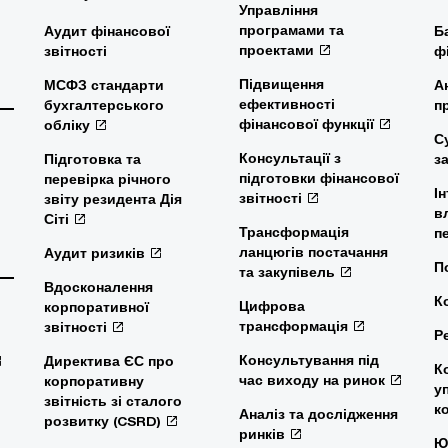
Управління
програмами та
Аудит фінансової
Б
проектами
звітності
ф
Підвищення
МСФЗ стандарти
А
ефективності
бухгалтерського
п
фінансової функції
обліку
С
Консультації з
Підготовка та
з
підготовки фінансової
перевірка річного
І
звітності
звіту резидента Дія
в
Сіті
Трансформація
п
ланцюгів постачання
Аудит ризиків
П
та закупівель
Вдосконалення
К
Цифрова
корпоративної
трансформація
звітності
Р
Консультування під
Директива ЄС про
К
час виходу на ринок
корпоративну
у
звітність зі сталого
к
Аналіз та дослідження
розвитку (CSRD)
ринків
Ю