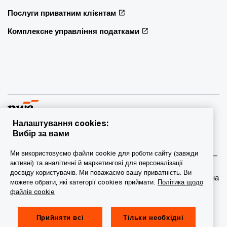
Послуги приватним клієнтам
Комплексне управління податками
Налаштування cookies:
Вибір за вами
© 2015 - 2026 PwC. Всі права захищені. PwC – це фірма-
Ми використовуємо файли cookie для роботи сайту (завжди
учасник/фірми-учасниці мережі PwC, а в деяких випадках –
активні) та аналітичні й маркетингові для персоналізації
міжнародна мережа PwC. Кожна фірма мережі є
досвіду користувачів. Ми поважаємо вашу приватність. Ви
самостійною юридичною особою. Докладніша інформація на
можете обрати, які категорії cookies приймати.
Політика щодо
веб-сторінці www.pwc.com/structure.
файлів cookie
Конфіденційність
Прийняти всі
Тільки необхідні