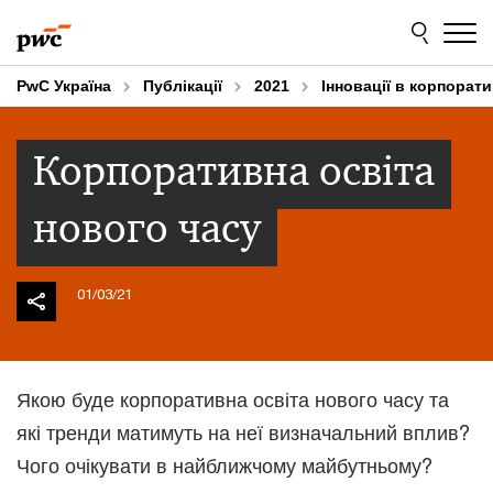
Skip
Skip
to
to
content
footer
PwC Україна
Публікації
2021
Інновації в корпорат
Корпоративна освіта
нового часу
01/03/21
Якою буде корпоративна освіта нового часу та
які тренди матимуть на неї визначальний вплив?
Чого очікувати в найближчому майбутньому?