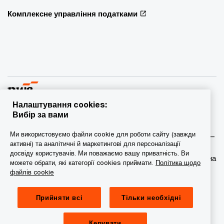
Комплексне управління податками
Налаштування cookies:
Вибір за вами
© 2015 - 2026 PwC. Всі права захищені. PwC – це фірма-
Ми використовуємо файли cookie для роботи сайту (завжди
учасник/фірми-учасниці мережі PwC, а в деяких випадках –
активні) та аналітичні й маркетингові для персоналізації
міжнародна мережа PwC. Кожна фірма мережі є
досвіду користувачів. Ми поважаємо вашу приватність. Ви
самостійною юридичною особою. Докладніша інформація на
можете обрати, які категорії cookies приймати.
Політика щодо
веб-сторінці www.pwc.com/structure.
файлів cookie
Конфіденційність
Прийняти всі
Тільки необхідні
Сookie-файли
Керувати