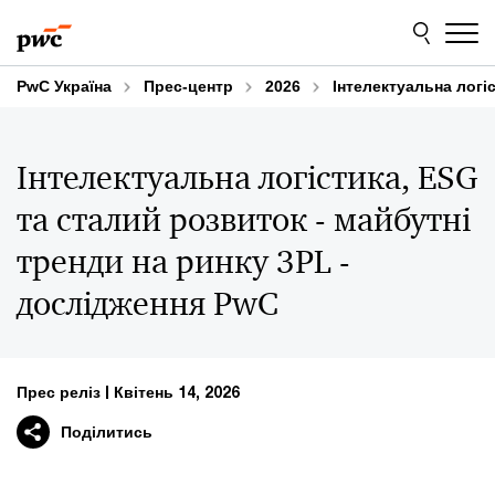
Skip
Skip
to
to
content
footer
PwC Україна
Прес-центр
2026
Інтелектуальна логі
Інтелектуальна логістика, ESG
та сталий розвиток - майбутні
тренди на ринку 3PL -
дослідження PwC
Прес реліз
Квітень 14, 2026
Поділитись