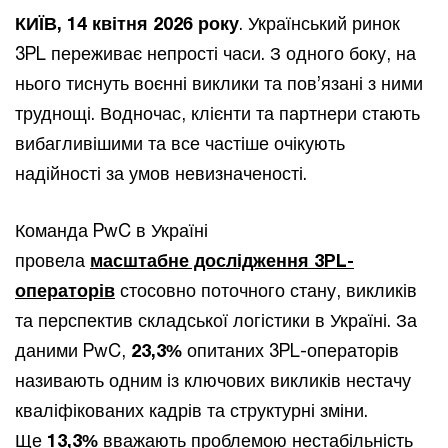
КИЇВ, 14 квітня 2026 року
. Український ринок
3PL переживає непрості часи. З одного боку, на
нього тиснуть воєнні виклики та пов’язані з ними
труднощі. Водночас, клієнти та партнери стають
вибагливішими та все частіше очікують
надійності за умов невизначеності.
Команда PwC в Україні
провела
масштабне дослідження 3PL-
операторів
стосовно поточного стану, викликів
та перспектив складської логістики в Україні. За
даними PwC,
23,3%
опитаних 3PL-операторів
називають одним із ключових викликів нестачу
кваліфікованих кадрів та структурні зміни.
Ще
13,3%
вважають проблемою нестабільність