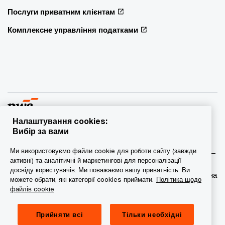
Послуги приватним клієнтам
Комплексне управління податками
Налаштування cookies:
Вибір за вами
© 2015 - 2026 PwC. Всі права захищені. PwC – це фірма-
Ми використовуємо файли cookie для роботи сайту (завжди
учасник/фірми-учасниці мережі PwC, а в деяких випадках –
активні) та аналітичні й маркетингові для персоналізації
міжнародна мережа PwC. Кожна фірма мережі є
досвіду користувачів. Ми поважаємо вашу приватність. Ви
самостійною юридичною особою. Докладніша інформація на
можете обрати, які категорії cookies приймати.
Політика щодо
веб-сторінці www.pwc.com/structure.
файлів cookie
Конфіденційність
Прийняти всі
Тільки необхідні