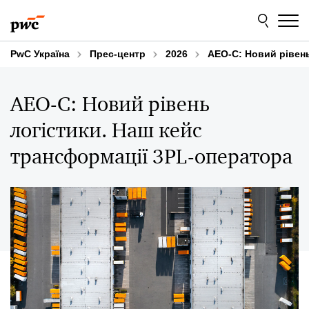
Skip
Skip
to
to
content
footer
PwC Україна
Прес-центр
2026
АЕО-С: Новий рівень
АЕО-С: Новий рівень
логістики. Наш кейс
трансформації 3PL-оператора