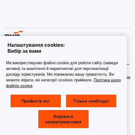
Налаштування cookies:
Вибір за вами
© 2015 - 2026 PwC. Всі права захищені. PwC – це фірма-
Ми використовуємо файли cookie для роботи сайту (завжди
учасник/фірми-учасниці мережі PwC, а в деяких випадках –
активні) та аналітичні й маркетингові для персоналізації
міжнародна мережа PwC. Кожна фірма мережі є
досвіду користувачів. Ми поважаємо вашу приватність. Ви
самостійною юридичною особою. Докладніша інформація на
можете обрати, які категорії cookies приймати.
Політика щодо
веб-сторінці www.pwc.com/structure.
файлів cookie
Конфіденційність
Прийняти всі
Тільки необхідні
Сookie-файли
Керувати
Обмеження юридичної відповідальності
налаштуваннями
Провайдер сайту