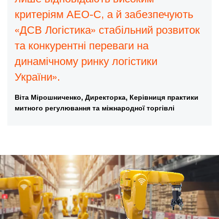
критеріям АЕО-С, а й забезпечують
«ДСВ Логістика» стабільний розвиток
та конкурентні переваги на
динамічному ринку логістики
України».
Віта Мірошниченко, Директорка, Керівниця практики
митного регулювання та міжнародної торгівлі