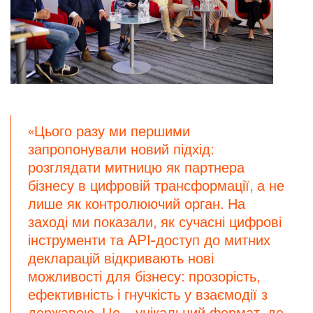
«Цього разу ми першими
запропонували новий підхід:
розглядати митницю як партнера
бізнесу в цифровій трансформації, а не
лише як контролюючий орган. На
заході ми показали, як сучасні цифрові
інструменти та API-доступ до митних
декларацій відкривають нові
можливості для бізнесу: прозорість,
ефективність і гнучкість у взаємодії з
державою. Це – унікальний формат, де