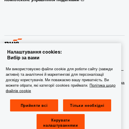
Налаштування cookies:
Вибір за вами
© 2015 - 2026 PwC. Всі права захищені. PwC – це фірма-
Ми використовуємо файли cookie для роботи сайту (завжди
учасник/фірми-учасниці мережі PwC, а в деяких випадках –
активні) та аналітичні й маркетингові для персоналізації
міжнародна мережа PwC. Кожна фірма мережі є
досвіду користувачів. Ми поважаємо вашу приватність. Ви
самостійною юридичною особою. Докладніша інформація на
можете обрати, які категорії cookies приймати.
Політика щодо
веб-сторінці www.pwc.com/structure.
файлів cookie
Конфіденційність
Прийняти всі
Тільки необхідні
Сookie-файли
Керувати
Обмеження юридичної відповідальності
налаштуваннями