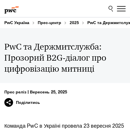
Skip
Skip
to
to
content
footer
PwC Україна
Прес-центр
2025
PwC та Держмитслуж
PwC та Держмитслужба:
Прозорий B2G-діалог про
цифровізацію митниці
Прес реліз
Вересень 25, 2025
Поділитись
Команда PwC в Україні провела 23 вересня 2025