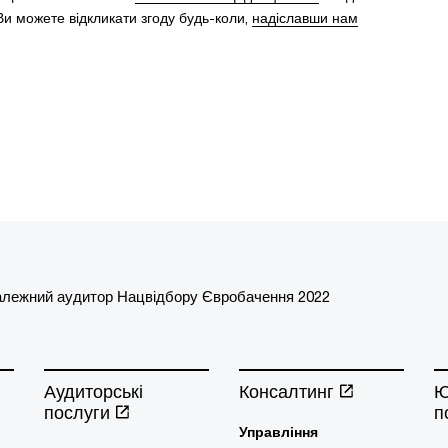
и можете відкликати згоду будь-коли,
надіславши нам
алежний аудитор Нацвідбору Євробачення 2022
Аудиторські
Консалтинг
Ю
послуги
п
Управління