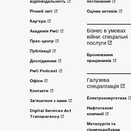
відповідальність
поглинання
Річний звіт
Оцінка активів
Кар'єра
Бізнес в умовах
Академія PwC
війни: спеціальні
Прес-центр
послуги
Публікації
Бронювання
працівників
Дослідження
PwC Podcast
Галузева
Офіси
спеціалізація
Контакти
Електроенергетика
Зв'язатися з нами
Нафтогазові
Digital Services Act
компанії
Transparency
Металургія та
гірничодобувна