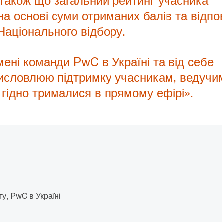
а також що загальний рейтинг учасника
на основі суми отриманих балів та відпо
Національного відбору.
мені команди PwC в Україні та від себе
исловлюю підтримку учасникам, ведучи
і гідно трималися в прямому ефірі».
гу, PwC в Україні