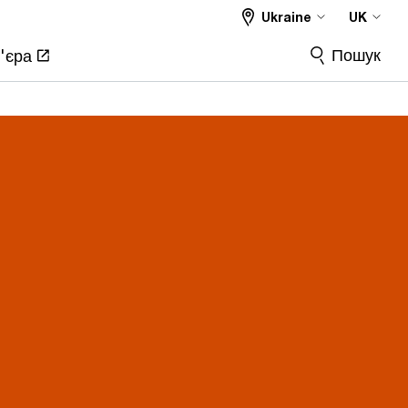
Ukraine
UK
Пошук
'єра