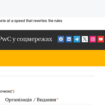
te at a speed that rewrites the rules
PwC у соцмережах
рочкою(
*
)
*
Організація / Видання