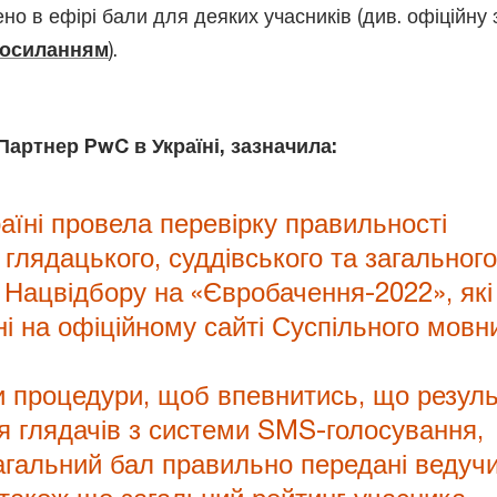
но в ефірі бали для деяких учасників (див. офіційну 
осиланням
).
Партнер PwC в Україні, зазначила:
аїні провела перевірку правильності
 глядацького, суддівського та загального
 Нацвідбору на «Євробачення-2022», які
ні на офіційному сайті Суспільного мовн
 процедури, щоб впевнитись, що резуль
я глядачів з системи SMS-голосування,
загальний бал правильно передані ведуч