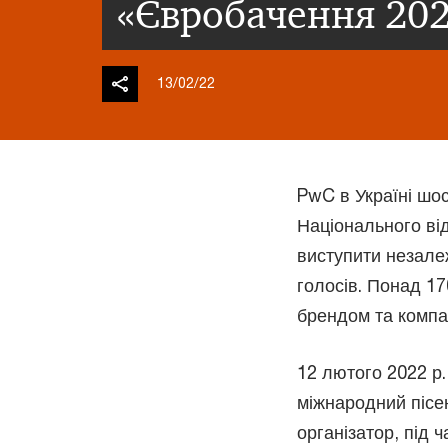
«Євробачення 20
13/02/22
PwC в Україні шос
Національного ві
виступити незале
голосів. Понад 1
брендом та компан
12 лютого 2022 р.
міжнародний пісе
організатор, під 