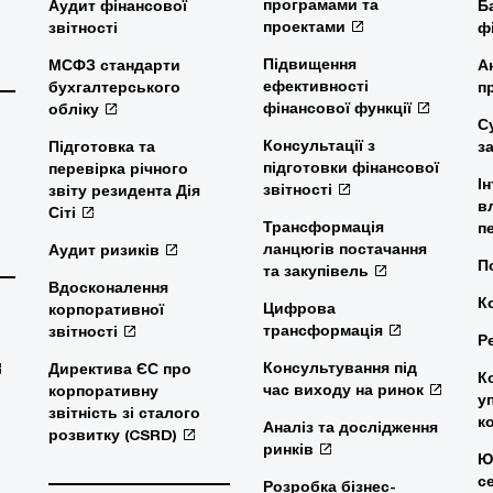
програмами та
Аудит фінансової
Б
проектами
звітності
ф
Підвищення
МСФЗ стандарти
А
ефективності
бухгалтерського
п
фінансової функції
обліку
С
Консультації з
Підготовка та
з
підготовки фінансової
перевірка річного
І
звітності
звіту резидента Дія
в
Сіті
Трансформація
п
ланцюгів постачання
Аудит ризиків
П
та закупівель
Вдосконалення
К
Цифрова
корпоративної
трансформація
звітності
Р
Консультування під
Директива ЄС про
К
час виходу на ринок
корпоративну
у
звітність зі сталого
к
Аналіз та дослідження
розвитку (CSRD)
ринків
Ю
с
Розробка бізнес-