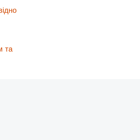
відно
м та