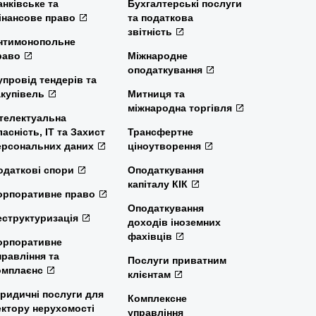
анківське та
Бухгалтерські послуги
інансове право
та податкова
звітність
нтимонопольне
раво
Міжнародне
оподаткування
упровід тендерів та
акупівель
Митниця та
міжнародна торгівля
нтелектуальна
ласність, ІТ та Захист
Трансфертне
ерсональних даних
ціноутворення
одаткові спори
Оподаткування
капіталу КІК
орпоративне право
Оподаткування
еструктуризація
доходів іноземних
фахівців
орпоративне
правління та
Послуги приватним
омплаєнс
клієнтам
ридичні послуги для
Комплексне
ектору нерухомості
управління