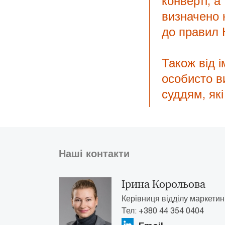
конверті, 
визначено 
до правил 
Також від і
особисто в
суддям, як
Наші контакти
Ірина Корольова
Керівниця відділу маркетин
Тел: +380 44 354 0404