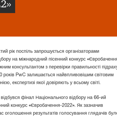
22»
тий рік поспіль запрошується організаторами
дбору на міжнародний пісенний конкурс
«
Євробаченн
жним консультантом з перевірки правильності підрах
70 років PwC залишається найвпливовішим світовим
ією, експертизі якої довіряють у всьому світі.
 відбувся фінал Національного відбору на 66-ий
нний конкурс
«
Євробачення-2022
»
. Як зазначив
час оголошення результатів голосування глядачів бул