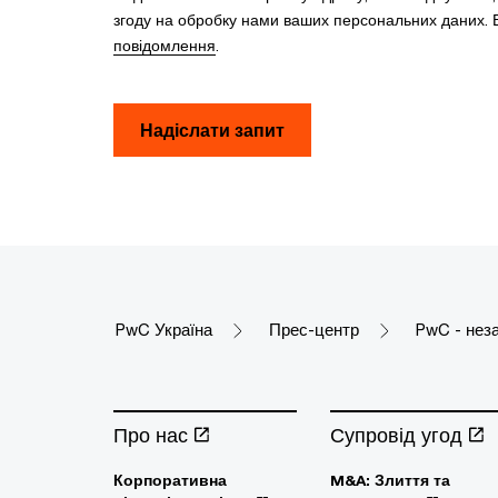
згоду на обробку нами ваших персональних даних. В
повідомлення
.
Надіслати запит
PwC Україна
Прес-центр
PwC - нез
Про нас
Супровід угод
Корпоративна
M&A: Злиття та