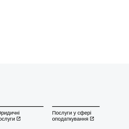
ридичні
Послуги у сфері
ослуги
оподаткування