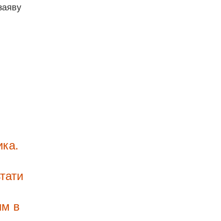
заяву
ика.
тати
им в