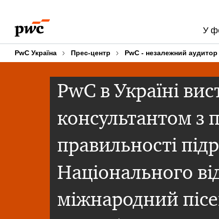
Skip
Skip
to
to
У ф
content
footer
PwC Україна
Прес-центр
PwC - незалежний аудитор
PwC в Україні ви
консультантом з 
правильності підр
Національного ві
міжнародний піс