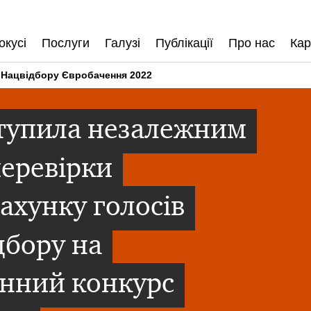
окусі
Послуги
Галузі
Публікації
Про нас
Кар
 Нацвідбору Євробачення 2022
ступила незалежним
перевірки
ахунку голосів
дбору на
енний конкурс