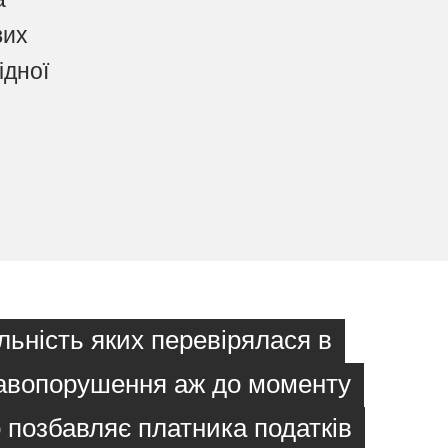
вих
ідної
льність яких перевірялася в
правопорушення аж до моменту
о позбавляє платника податків