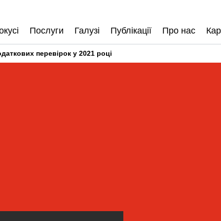
окусі
Послуги
Галузі
Публікації
Про нас
Кар
одаткових перевірок у 2021 році