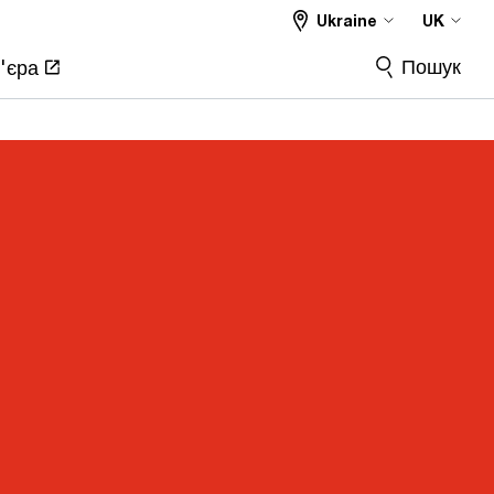
Ukraine
UK
Пошук
'єра