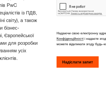
ілів PwC
еціалістів із ПДВ,
ні світу), а також
и бізнес-
Надаючи свою електронну адре
і, Європейської
Конфіденційності
і надаєте зго
нами для розробки
можете відкликати згоду будь-к
уванням усіх
клієнтів.