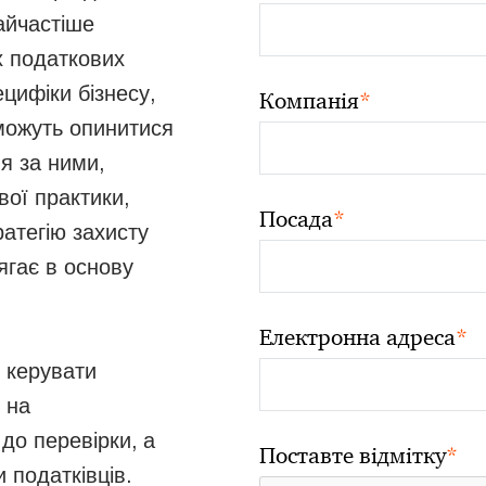
найчастіше
х податкових
цифіки бізнесу,
*
Компанія
можуть опинитися
я за ними,
вої практики,
*
Посада
атегію захисту
лягає в основу
*
Електронна адреса
о керувати
 на
до перевірки, а
*
Поставте відмітку
 податківців.