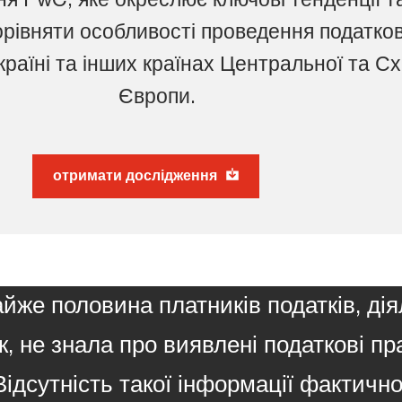
орівняти особливості проведення податко
країні та інших країнах Центральної та Сх
Європи.
отримати дослідження
айже половина платників податків, дія
к, не знала про виявлені податкові 
Відсутність такої інформації фактичн