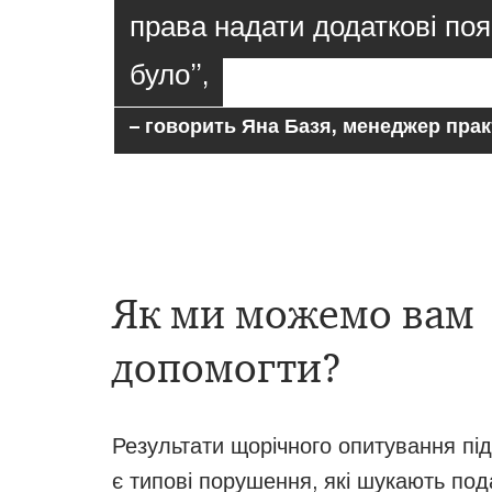
права надати додаткові поя
було”,
– говорить Яна Базя, менеджер прак
Як ми можемо вам
допомогти?
Результати щорічного опитування пі
є типові порушення, які шукають пода