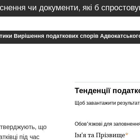
снення чи документи, які б спростов
тики Вирішення податкових спорів Адвокатського 
Тенденції податк
Щоб завантажити результати
Обов'язкові для заповнення
дтверджують, що
*
Ім'я та Прізвище
тківці під час