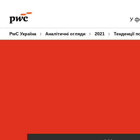
Skip
Skip
to
to
У ф
content
footer
PwC Україна
Аналітичні огляди
2021
Тенденції п