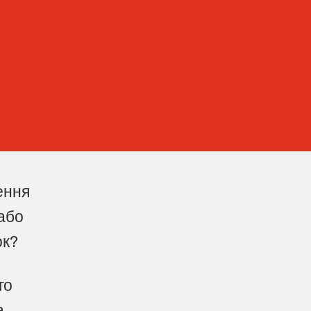
ення
 або
ок?
го
а