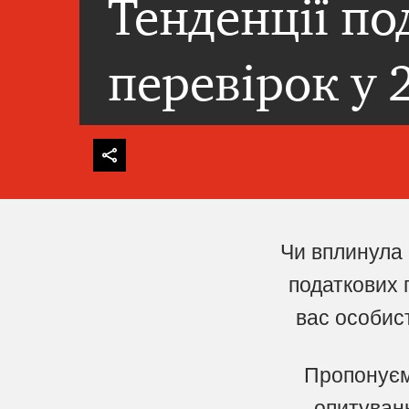
Тенденції по
перевірок у 
Чи вплинула
податкових 
вас особис
Пропонуєм
опитуванн