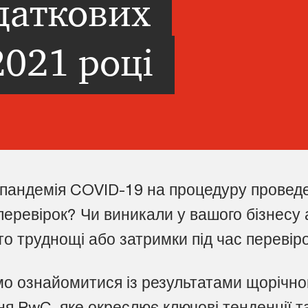
даткових
2021 році
 пандемія COVID-19 на процедуру провед
перевірок? Чи виникали у вашого бізнесу
то труднощі або затримки під час перевір
о ознайомитися із результатами щорічно
я PwC, яке окреслює ключові тенденції т