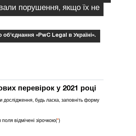
ували порушення, якщо їх не
об'єднання «PwC Legal в Україні».
ових перевірок у 2021 році
 дослідження, будь ласка, заповніть форму
 поля відмічені зірочкою(
*
)