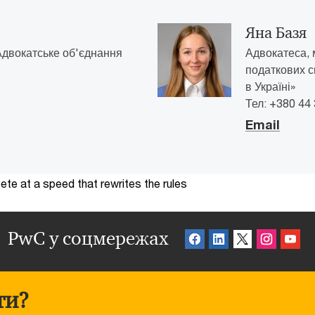
Яна Базя
Адвокатське об'єднання
Адвокатеса,
податкових с
в Україні»
Тел: +380 44
Email
te at a speed that rewrites the rules
PwC у соцмережах
ти?