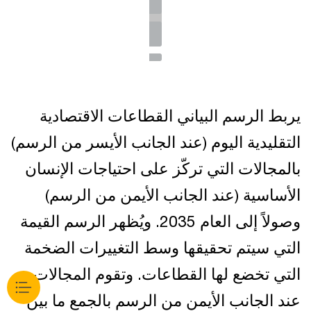
Skip
Skip
التعليم
content
footer
to
to
Skip
Skip
to
to
أخرى
content
footer
Skip
Skip
to
to
الصحة والعمل
content
footer
الاجتماعي
to
to
content
footer
الفنون، الترفيه،
content
footer
Skip
Skip
والأنشطة الثقافية
to
to
content
footer
يربط الرسم البياني القطاعات الاقتصادية
التقليدية اليوم (عند الجانب الأيسر من الرسم)
بالمجالات التي تركّز على احتياجات الإنسان
الأساسية (عند الجانب الأيمن من الرسم)
وصولاً إلى العام 2035. ويُظهر الرسم القيمة
التي سيتم تحقيقها وسط التغييرات الضخمة
التي تخضع لها القطاعات. وتقوم المجالات
عند الجانب الأيمن من الرسم بالجمع ما بين