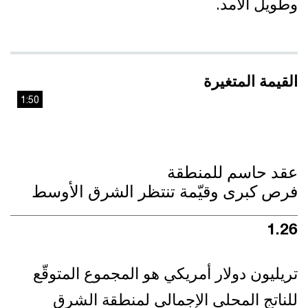
وطويل الأمد.
القيمة المتغيرة
1:50
This
The media could not be loaded, either because the
is
server or network failed or because the format is not
supported.
a
عقد حاسم للمنطقة
فرص كبرى وقيّمة تنتظر الشرق الأوسط
modal
window.
3.57
تريليون دولار أمريكي هو المجموع المتوقّع
للناتج المحلي الإجمالي لمنطقة الشرق