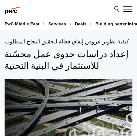
Skip
Skip
to
to
content
footer
PwC Middle East
Services
Deals
Building better inf
كيفية تطوير عروض إنفاق فعالة لتحقيق النجاح المطلوب
إعداد دراسات جدوى عمل محسّنة
للاستثمار في البنية التحتية