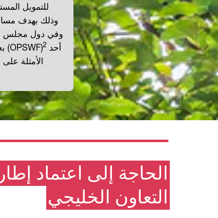
للتمويل المست
وذلك بهدف مساعد
وفي دول مجلس التع
2
أحد
بعين الاعتبار عند إدارة الأصول. ويعد تحالف صناديق الثروة السيادية للكوكب الواحد (OPSWF)
الأمثلة على 
الحاجة إلى اعتماد إط
التعاون الخليجي