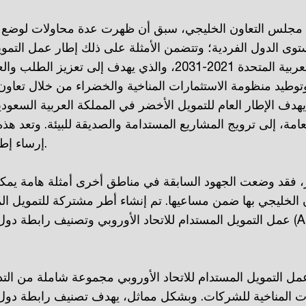
مجلس التعاون الخليجي، سبق أن ظهرت عدة محاولات لوضع أ
وى الدول الفردية؛ وتتضمن الأمثلة على ذلك إطار عمل التموي
الإمارات العربية المتحدة 2021-2031، والذي يهدف إلى تعز
توطيد منظومة الاستثمارات المناخية والخضراء من خلال تعاو
هدف الإطار العام للتمويل الأخضر في المملكة العربية السعودي
عامة، إلى ترويج المشاريع المستدامة والصديقة للبيئة. وتعد ه
إرساء إطار إقليمي مشترك.
ر، فقد وضعت الجهود السابقة في مناطق أخرى أمثلة هامة يمك
الخليجي بها ضمن مساعيها. تم إنشاء أطر مشتركة للتمويل ال
عمل التمويل المستدام للاتحاد الأوروبي وتصنيف رابطة دول جنوب شرق آ
ل التمويل المستدام للاتحاد الأوروبي مجموعة شاملة من التد
ت المناخية للشركات. وبشكل مماثل، يهدف تصنيف رابطة دو