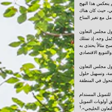
م ينعكس هذا النهج
ي، حيث كان هناك
دول مجلس التعاون
مل وجه. إذ تمتلك
ح مثالاً يحتذى به
ول مجلس التعاون
امة، وتسهيل حلول
للتمويل المستدام
 أولويات التمويل
1
عاون الخليجي».