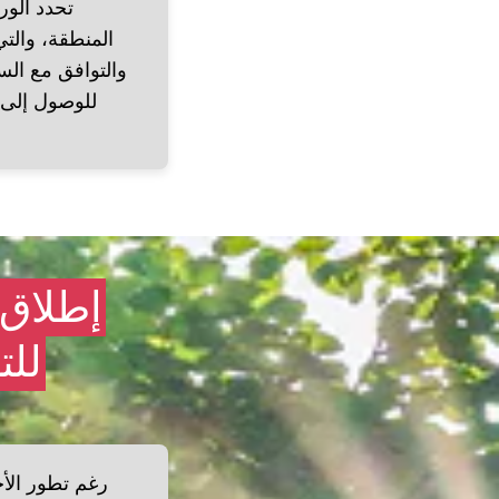
تحدد الور
المنطقة، والتي
والتوافق مع السي
للوصول إلى 
إطلاق 
للت
رغم تطور الأج