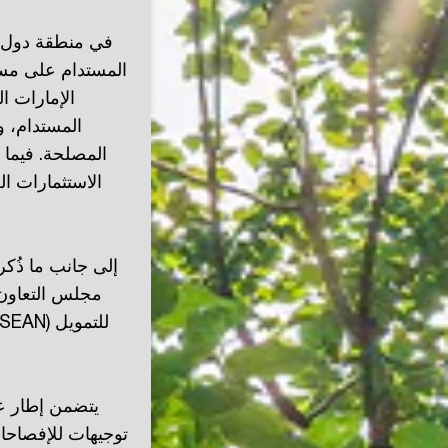
في منطقة دول 
المستدام على مست
المستدام، و
المصلحة. فيما ي
الاستثمارات ال
إلى جانب ما ذُك
مجلس التعاون 
يتضمن إطار عم
توجيهات للإفصاحا