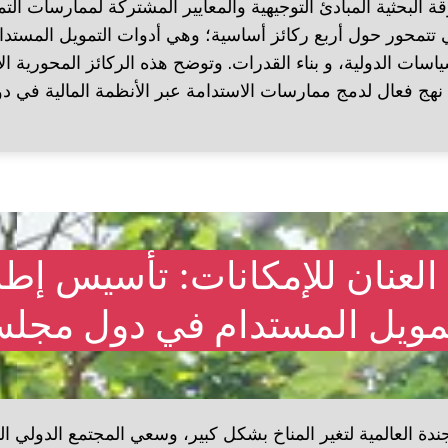
قة البحثية المبادئ التوجيهية والمعايير المشتركة لممارسات ال
 تتمحور حول أربع ركائز أساسية؛ وهي أدوات التمويل المستدام،
اسات الدولية، و بناء القدرات. وتوضح هذه الركائز المحورية ال
نهج فعال لدمج ممارسات الاستدامة عبر الأنظمة المالية في 
العنان للإمكانات: تأسيس إط
مويل المستدام في دول مجلس
ندة العالمية لتغير المناخ بشكل كبير، وسعي المجتمع الدولي ا