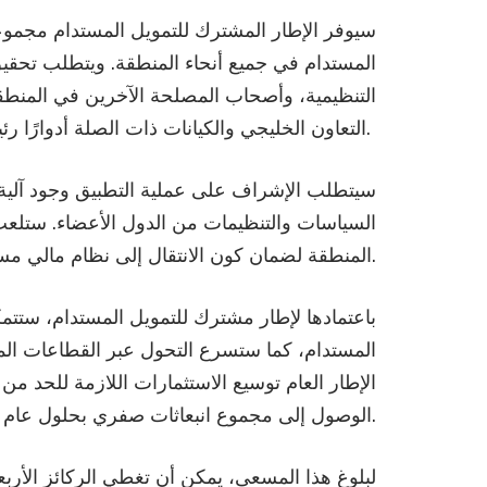
سيوفر الإطار المشترك للتمويل المستدام مجموعة
المستدام في جميع أنحاء المنطقة. ويتطلب تحقيق 
التنظيمية، وأصحاب المصلحة الآخرين في المنط
التعاون الخليجي والكيانات ذات الصلة أدوارًا رئيسية في صياغة وتنفيذ والتعديل المستمر لإطار العمل المشترك للتمويل المستدام.
سيتطلب الإشراف على عملية التطبيق وجود آلية 
السياسات والتنظيمات من الدول الأعضاء. ستلعب ه
المنطقة لضمان كون الانتقال إلى نظام مالي مستدام أمراً عملياً وناجحاً.
باعتمادها لإطار مشترك للتمويل المستدام، ستتمك
المستدام، كما ستسرع التحول عبر القطاعات المالي
الإطار العام توسيع الاستثمارات اللازمة للحد 
الوصول إلى مجموع انبعاثات صفري بحلول عام 2050.
لبلوغ هذا المسعى، يمكن أن تغطي الركائز الأربع