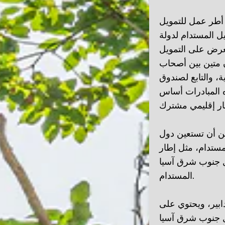
طر عمل للتمويل
ل المستدام لدولة
يز الطلب والعرض على التمويل
ن متين بين أصحاب
ة، والتابع لصندوق
ذه المبادرات أساس
ن أن تستعين دول
مستدام، مثل إطار
سيا (ASEAN) للتمويل
المستدام.
ابير، ويحتوي على
ل جنوب شرق آسيا