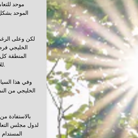
موحد للتعام
الموحد بشكل
لكن وعلى الرغم
الخليجي فرصة
المنطقة كل ا
للاقتصادات الناشئة الأخرى ببناء نظام مالي يحفز النمو المستدام والتنويع الاقتصادي.
وفي هذا السيا
الخليجي من النم
بالاستفادة من
لدول مجلس التعاو
المستدام 