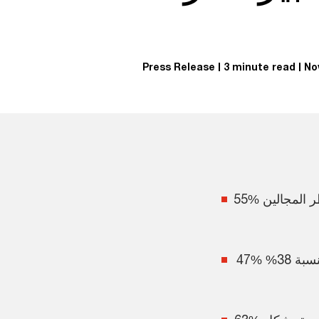
Press Release
3 minute read
No
55% من المشاركين في المنطقة يضعون إجراءات التخفيف من وطأة مخاطر المجالين
47% يعبرون عن قلقهم من عمليات القرصنة وتسريب المعلومات، مقارنةً بنسبة 38%