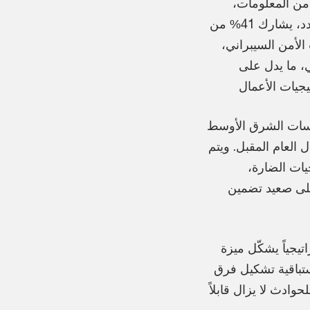
أمن المعلومات،
ومجالس الإدارات في المناقشات حول الأمن السيبراني. وفي هذا الصدد، يشارك 41% من
الأمن السيبراني،
يجي، ما يدل على
أمن السيبراني، يخطط 83% من مؤسسات الشرق الأوسط
ل العام المقبل. ويتم
يات الضارة،
على صعيد تضمين
تيجياً يشكّل ميزة
ير الاستباقية تشكيل فرق
وادث لا يزال قابلاً