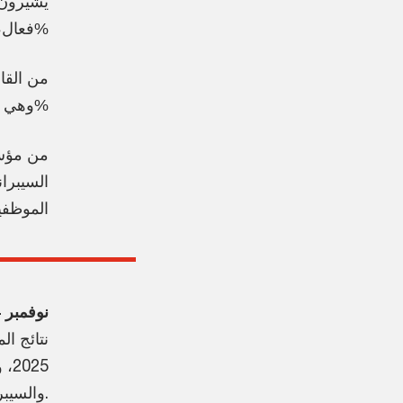
فعال، وهي نسبة تتجاوز إلى حدّ كبير المتوسط العالمي البالغ 50%
وهي نسبة أعلى بكثير من المتوسط العالمي البالغ 28%
الموظفي
نوفمبر 2024؛ دبي، الإمارات العربية المتحدة
نتائج ال
25
والسيبراني على صعيد المؤسسات في كل أنحاء الشرق الأوسط.