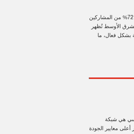
ويُعتبر الامتثال لأنظمة الأمن السيبراني المتغيرة مسألة أساسية، ويعبّر 72% من المشاركين
الشرق الأوسط تُظهر
نظيمية بشكل فعال، ما
 سي هي شبكة
370,0 موظف ملتزمين بتوفير أعلى معايير الجودة