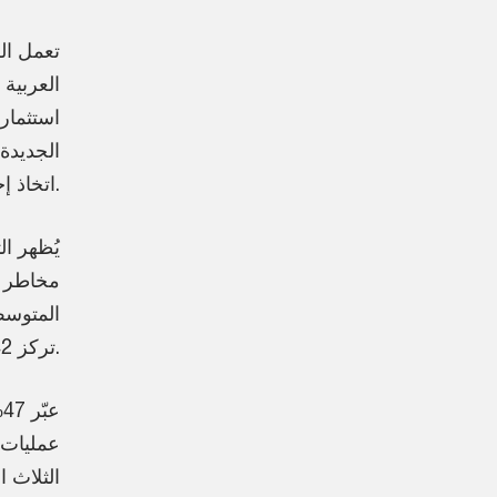
تعمل ال
العربية
استثمارا
الجديدة
اتخاذ إجراءات استباقية لإدارة أي خلل تكنولوجي.
مخاطر ا
تركز 42% من شركات المنطقة عليها، ما يعكس اهتماماً متواصلاً بالأمن السيبراني.
ع