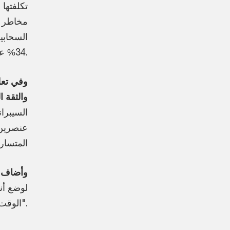
تكلفتها 
مخاطر ا
34% عالمياً.
وفي تعلي
والثقة 
السيبرا
عنصرين 
المتسار
وأضاف
:
لوضع أن
الوقت عينه في منطقة الشرق الأوسط".