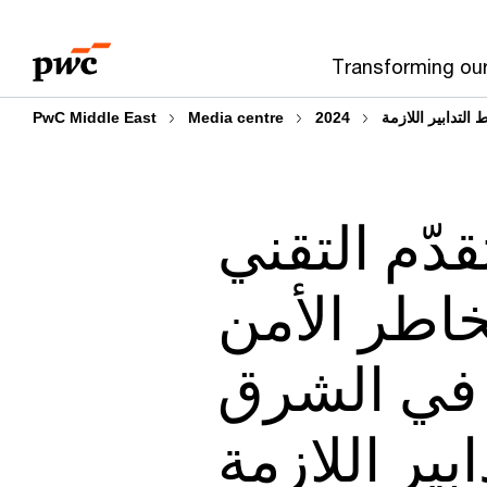
Skip
Skip
to
to
Transforming ou
content
footer
التدابير اللازمة
2024
Media centre
PwC Middle East
دّم التقني
اطر الأمن
ة في الشرق
بير اللازمة