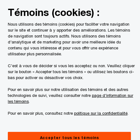
Skip
Skip
Témoins (cookies) :
to
to
content
footer
Nous utilisons des témoins (cookies) pour faciliter votre navigation
PwC Canada
Services
Services fiscaux
Impôt des so
sur le site et continuer à y apporter des améliorations. Les témoins
de navigation sont toujours actifs. Nous utilisons des témoins
d'analytique et de marketing pour avoir une meilleure idée du
contenu qui vous intéresse et pour vous offrir une expérience
utilisateur plus personnalisée.
C'est à vous de décider si vous les acceptez ou non. Veuillez cliquer
sur le bouton « Accepter tous les témoins » ou utilisez les boutons ci-
bas pour activer ou désactiver vos choix.
Déclarations et
Pour en savoir plus sur notre utilisation des témoins et des autres
technologies de suivi, veuillez consulter notre
page d'information sur
stratégies fiscales
les témoins
.
Pour en savoir plus, consultez notre
politique sur la confidentialité
.
Gérer ses obligations fiscales dans un
monde numérique dynamique
Accepter tous les témoins