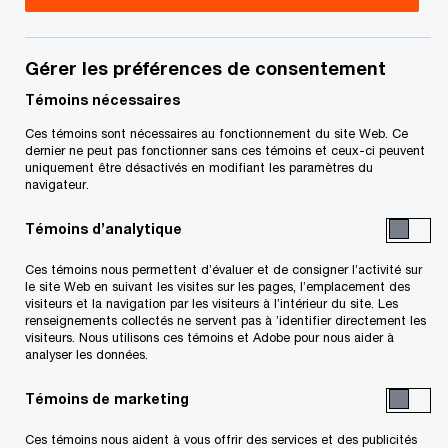
Gérer les préférences de consentement
Témoins nécessaires
Ces témoins sont nécessaires au fonctionnement du site Web. Ce
Défis de la
Transformation
Conformité.
Nous p
dernier ne peut pas fonctionner sans ces témoins et ceux-ci peuvent
fonction fiscale
numérique de
Stratégique.
vous 
uniquement être désactivés en modifiant les paramètres du
navigateur.
la fonction
fiscale
Témoins d’analytique
Défis de la fonction fiscale
Ces témoins nous permettent d’évaluer et de consigner l’activité sur
le site Web en suivant les visites sur les pages, l’emplacement des
Certains des
principaux défis
auxquels sont
visiteurs et la navigation par les visiteurs à l’intérieur du site. Les
renseignements collectés ne servent pas à ’identifier directement les
confrontées les fonctions fiscales sont :
visiteurs. Nous utilisons ces témoins et Adobe pour nous aider à
analyser les données.
Témoins de marketing
Accès inadéquat à des
renseignements de qualité :
Les
Ces témoins nous aident à vous offrir des services et des publicités