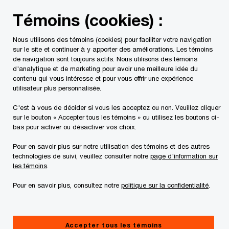
Skip
Skip
Témoins (cookies) :
to
to
content
footer
Nous utilisons des témoins (cookies) pour faciliter votre navigation
PwC Canada
Les sujets de l'heure
Conformité. Stratégiq
sur le site et continuer à y apporter des améliorations. Les témoins
de navigation sont toujours actifs. Nous utilisons des témoins
d'analytique et de marketing pour avoir une meilleure idée du
contenu qui vous intéresse et pour vous offrir une expérience
utilisateur plus personnalisée.
C'est à vous de décider si vous les acceptez ou non. Veuillez cliquer
sur le bouton « Accepter tous les témoins » ou utilisez les boutons ci-
bas pour activer ou désactiver vos choix.
Pour en savoir plus sur notre utilisation des témoins et des autres
technologies de suivi, veuillez consulter notre
page d'information sur
Conformité.
les témoins
.
Stratégique.
Pour en savoir plus, consultez notre
politique sur la confidentialité
.
Bâtir la confiance et gagner un avantage
concurrentiel
Accepter tous les témoins