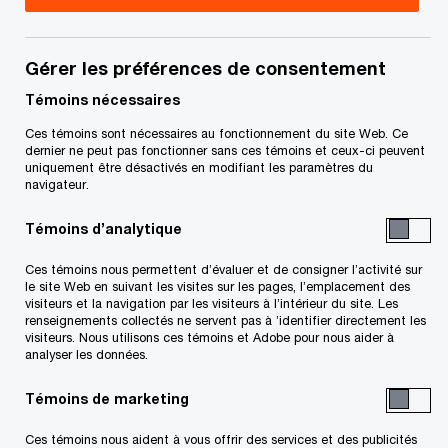
Contenu en vedette
- 4 items
Gérer les préférences de consentement
Témoins nécessaires
Ces témoins sont nécessaires au fonctionnement du site Web. Ce
dernier ne peut pas fonctionner sans ces témoins et ceux-ci peuvent
uniquement être désactivés en modifiant les paramètres du
navigateur.
Rôle clé de 
Centre de
fonction fis
Témoins d’analytique
ressources
dans la
politiques
stratégie
Ces témoins nous permettent d’évaluer et de consigner l’activité sur
le site Web en suivant les visites sur les pages, l’emplacement des
commerciales
visiteurs et la navigation par les visiteurs à l’intérieur du site. Les
Perspectives cana
renseignements collectés ne servent pas à ’identifier directement les
S'adapter aux nouveaux tarifs
l’enquête de PwC s
visiteurs. Nous utilisons ces témoins et Adobe pour nous aider à
mondiaux
recadrage fiscal
analyser les données.
Témoins de marketing
Le risque et la réglementation évoluent et se
Ces témoins nous aident à vous offrir des services et des publicités