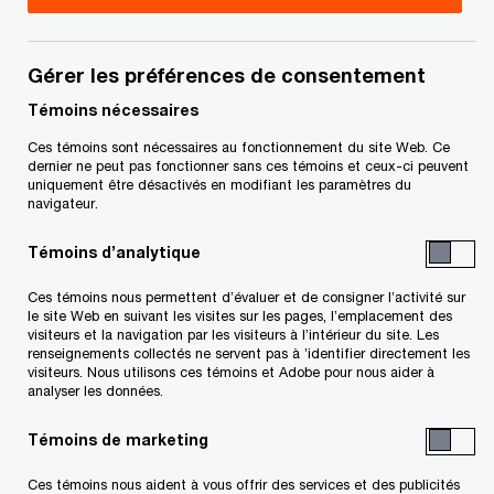
Gérer les préférences de consentement
En vedette (certains contenus sont
disponibles en anglais seulement)
Témoins nécessaires
- 3 items
Ces témoins sont nécessaires au fonctionnement du site Web. Ce
dernier ne peut pas fonctionner sans ces témoins et ceux-ci peuvent
uniquement être désactivés en modifiant les paramètres du
navigateur.
Témoins d’analytique
Ces témoins nous permettent d’évaluer et de consigner l’activité sur
le site Web en suivant les visites sur les pages, l’emplacement des
visiteurs et la navigation par les visiteurs à l’intérieur du site. Les
renseignements collectés ne servent pas à ’identifier directement les
Analyse de
visiteurs. Nous utilisons ces témoins et Adobe pour nous aider à
Intelligence
transactio
analyser les données.
artificielle
Une approche avis
Témoins de marketing
Transformer notre façon de
service de la réuss
travailler
systématique
Ces témoins nous aident à vous offrir des services et des publicités