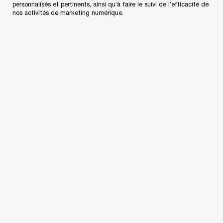
personnalisés et pertinents, ainsi qu’à faire le suivi de l’efficacité de
nos activités de marketing numérique.
Les données : Votre nouvelle
superpuissance
Imaginez avoir la capacité de tout voir, partout et
en tout temps. Chaque interaction avec les
clients. Tous les éléments mobiles de votre
chaîne d’approvisionnement. Chaque transaction
financière, partout dans le monde.
Imaginez la capacité de traiter toutes ces
informations instantanément, et d’utiliser le tout
pour améliorer le service à la clientèle, fabriquer
des produits plus rapidement ou détecter la
fraude.