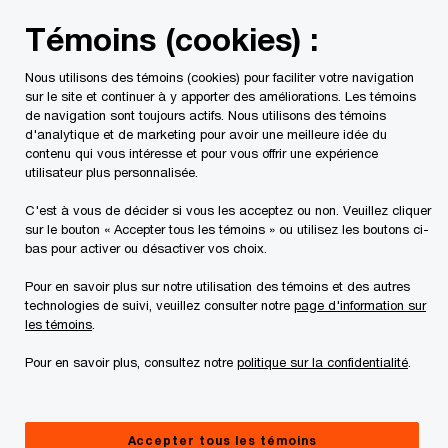
Skip
Skip
Témoins (cookies) :
to
to
content
footer
Nous utilisons des témoins (cookies) pour faciliter votre navigation
PwC Canada
Services
Conseils
Conseils en technol
sur le site et continuer à y apporter des améliorations. Les témoins
de navigation sont toujours actifs. Nous utilisons des témoins
d'analytique et de marketing pour avoir une meilleure idée du
contenu qui vous intéresse et pour vous offrir une expérience
utilisateur plus personnalisée.
C'est à vous de décider si vous les acceptez ou non. Veuillez cliquer
sur le bouton « Accepter tous les témoins » ou utilisez les boutons ci-
bas pour activer ou désactiver vos choix.
Pour en savoir plus sur notre utilisation des témoins et des autres
technologies de suivi, veuillez consulter notre
page d'information sur
Données et analytique
les témoins
.
Faites-en plus avec les données. Prenez des décisions
Pour en savoir plus, consultez notre
politique sur la confidentialité
.
plus rapidement. Travaillez plus efficacement et
économisez. Trouvez de nouvelles sources de revenus.
Tirez profit d’un actif commercial précieux que vous
possédez déjà.
Accepter tous les témoins