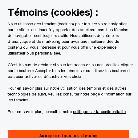
Skip
Skip
Témoins (cookies) :
to
to
content
footer
Nous utilisons des témoins (cookies) pour faciliter votre navigation
PwC Canada
Services
Conseils
Conseils en technol
sur le site et continuer à y apporter des améliorations. Les témoins
de navigation sont toujours actifs. Nous utilisons des témoins
d'analytique et de marketing pour avoir une meilleure idée du
contenu qui vous intéresse et pour vous offrir une expérience
utilisateur plus personnalisée.
C'est à vous de décider si vous les acceptez ou non. Veuillez cliquer
sur le bouton « Accepter tous les témoins » ou utilisez les boutons ci-
bas pour activer ou désactiver vos choix.
Pour en savoir plus sur notre utilisation des témoins et des autres
technologies de suivi, veuillez consulter notre
page d'information sur
Explorer les opportunités
les témoins
.
d’innovation
Pour en savoir plus, consultez notre
politique sur la confidentialité
.
Pensez différemment. Ouvrez-vous à des possibilités
inconnues.
Accepter tous les témoins