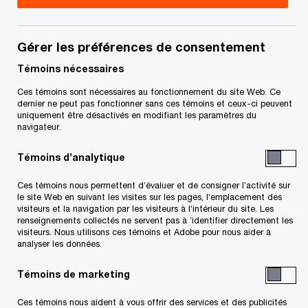
Faites-en plus. Beaucoup plus!
Gérer les préférences de consentement
Les données et l’analytique sont un domaine très
Témoins nécessaires
dynamique. De nouvelles tendances, de nouveaux
Ces témoins sont nécessaires au fonctionnement du site Web. Ce
dernier ne peut pas fonctionner sans ces témoins et ceux-ci peuvent
développements, des approches inventives et
uniquement être désactivés en modifiant les paramètres du
navigateur.
des technologies inédites arrivent sur le marché,
constamment. Aujourd’hui, les machines peuvent
Témoins d’analytique
lire, tenir des conversations et analyser des
Ces témoins nous permettent d’évaluer et de consigner l’activité sur
quantités de données auparavant impossibles à
le site Web en suivant les visites sur les pages, l’emplacement des
visiteurs et la navigation par les visiteurs à l’intérieur du site. Les
gérer.
renseignements collectés ne servent pas à ’identifier directement les
visiteurs. Nous utilisons ces témoins et Adobe pour nous aider à
analyser les données.
Si c’est le cas aujourd’hui, imaginez ce qui
pourrait être possible dans six mois, un an ou
Témoins de marketing
trois ans!
Ces témoins nous aident à vous offrir des services et des publicités