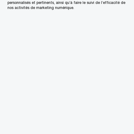
personnalisés et pertinents, ainsi qu’à faire le suivi de l’efficacité de
nos activités de marketing numérique.
Nous aidons nos clients à suivre les tendances, à
voir quelles opportunités seraient pertinentes
pour eux et à innover pour créer des entreprises
prospères.
Nous avons collaboré avec des clients pour
utiliser l’intelligence artificielle afin de lire des
documents juridiques plus rapidement qu’un
avocat. Nous avons révolutionné les processus
de règlement des sinistres. Et mis au jour des
sources de revenus totalement nouvelles, sans
rapport avec leurs activités principales.
Nous agissons également à titre de rassembleur