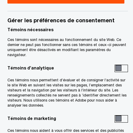
secteur
Gérer les préférences de consentement
En vedette (certains contenus sont
Témoins nécessaires
seulement disponibles en anglais)
Ces témoins sont nécessaires au fonctionnement du site Web. Ce
- 4 items
dernier ne peut pas fonctionner sans ces témoins et ceux-ci peuvent
uniquement être désactivés en modifiant les paramètres du
navigateur.
Témoins d’analytique
Ces témoins nous permettent d’évaluer et de consigner l’activité sur
le site Web en suivant les visites sur les pages, l’emplacement des
visiteurs et la navigation par les visiteurs à l’intérieur du site. Les
4,7 T$ US en
Services
renseignements collectés ne servent pas à ’identifier directement les
visiteurs. Nous utilisons ces témoins et Adobe pour nous aider à
infrastructures
gouvernem
analyser les données.
au Canada
réinventés
Témoins de marketing
Explorer comment les
De la transition nu
infrastructures créent la
création de valeur 
Ces témoins nous aident à vous offrir des services et des publicités