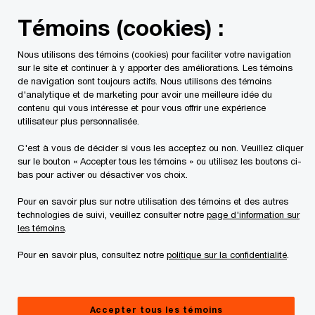
Skip
Skip
Témoins (cookies) :
to
to
content
footer
Nous utilisons des témoins (cookies) pour faciliter votre navigation
PwC Canada
Secteurs d'activité
Services gouvernementa
sur le site et continuer à y apporter des améliorations. Les témoins
de navigation sont toujours actifs. Nous utilisons des témoins
d'analytique et de marketing pour avoir une meilleure idée du
contenu qui vous intéresse et pour vous offrir une expérience
utilisateur plus personnalisée.
C'est à vous de décider si vous les acceptez ou non. Veuillez cliquer
sur le bouton « Accepter tous les témoins » ou utilisez les boutons ci-
bas pour activer ou désactiver vos choix.
Pour en savoir plus sur notre utilisation des témoins et des autres
technologies de suivi, veuillez consulter notre
page d'information sur
Gouvernement et secteur public
les témoins
.
Le moment est venu de renforcer l’avantage du
Pour en savoir plus, consultez notre
politique sur la confidentialité
.
Canada
Explorez des solutions adaptées à votre
Accepter tous les témoins