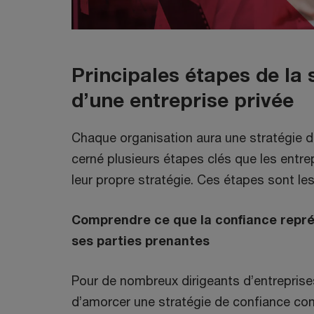
v
e
l
Principales étapes de la 
l
e
d’une entreprise privée
f
e
Chaque organisation aura une stratégie d
n
cerné plusieurs étapes clés que les entre
ê
leur propre stratégie. Ces étapes sont les
t
Comprendre ce que la confiance repré
r
ses parties prenantes
e
Pour de nombreux dirigeants d’entreprises
d’amorcer une stratégie de confiance cons