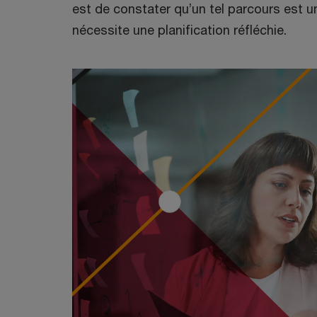
o
est de constater qu’un tel parcours est u
u
nécessite une planification réfléchie.
v
r
e
d
a
n
s
u
n
e
n
o
u