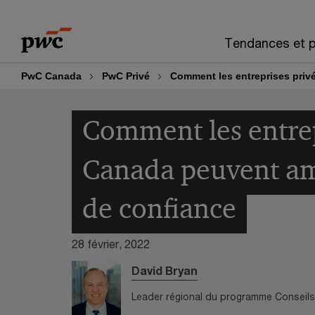
Skip
Skip
to
to
Tendances et p
content
footer
PwC Canada
PwC Privé
Comment les entreprises privé
Comment les entrep
Canada peuvent amo
de confiance
28 février, 2022
David Bryan
LinkedIn
Leader régional du programme Conseil