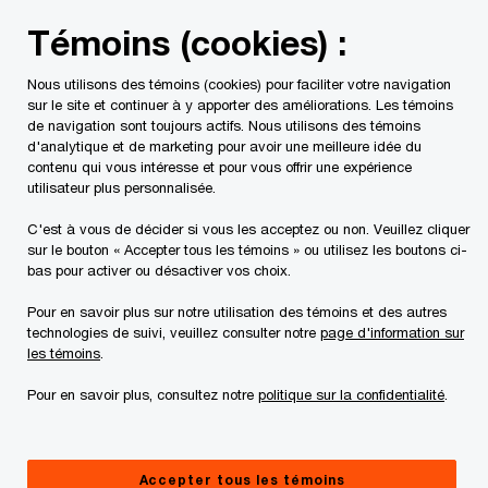
Skip
Skip
Témoins (cookies) :
to
to
content
footer
Nous utilisons des témoins (cookies) pour faciliter votre navigation
PwC Canada
PwC Privé
La décision d’une vie
sur le site et continuer à y apporter des améliorations. Les témoins
de navigation sont toujours actifs. Nous utilisons des témoins
d'analytique et de marketing pour avoir une meilleure idée du
contenu qui vous intéresse et pour vous offrir une expérience
utilisateur plus personnalisée.
C'est à vous de décider si vous les acceptez ou non. Veuillez cliquer
sur le bouton « Accepter tous les témoins » ou utilisez les boutons ci-
bas pour activer ou désactiver vos choix.
Pour en savoir plus sur notre utilisation des témoins et des autres
technologies de suivi, veuillez consulter notre
page d'information sur
La décision d’une vie
les témoins
.
Pour en savoir plus, consultez notre
politique sur la confidentialité
.
Comment les fondateurs et les propriétaires
d’entreprises familiales peuvent-ils obtenir de
bons résultats de la vente de leur société ou
Accepter tous les témoins
du transfert de celle-ci à la prochaine