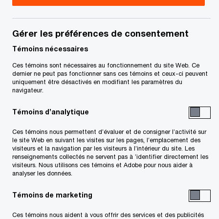
génération?
Gérer les préférences de consentement
Témoins nécessaires
67 %
Ces témoins sont nécessaires au fonctionnement du site Web. Ce
dernier ne peut pas fonctionner sans ces témoins et ceux-ci peuvent
uniquement être désactivés en modifiant les paramètres du
des chefs d’entreprises familiales indiquent que la création
navigateur.
d’un patrimoine est un objectif personnel important à long
Témoins d’analytique
terme.
Ces témoins nous permettent d’évaluer et de consigner l’activité sur
le site Web en suivant les visites sur les pages, l’emplacement des
visiteurs et la navigation par les visiteurs à l’intérieur du site. Les
renseignements collectés ne servent pas à ’identifier directement les
59 %
visiteurs. Nous utilisons ces témoins et Adobe pour nous aider à
analyser les données.
affirment que tous les membres de la famille impliqués
Témoins de marketing
dans l’entreprise ou liés à celle-ci ont des points de vue
Ces témoins nous aident à vous offrir des services et des publicités