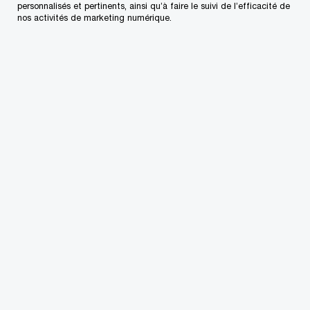
semblables sur son orientation.
personnalisés et pertinents, ainsi qu’à faire le suivi de l’efficacité de
nos activités de marketing numérique.
65 %
mentionnent qu’ils veulent s’assurer que l’entreprise
demeure dans la famille.
Le grand transfert de richesse est en cours, alors
que les fondateurs et les propriétaires de
sociétés privées et d’entreprises familiales
quittent le marché du travail en grand nombre.
Pour certains, la pandémie de COVID-19 a
accéléré leur prise de décision, généralement en