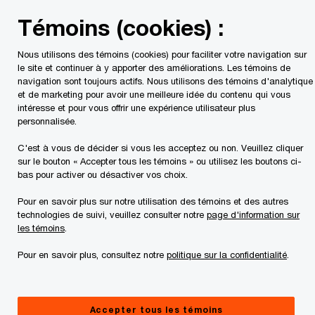
Skip
Skip
Témoins (cookies) :
to
to
content
footer
Nous utilisons des témoins (cookies) pour faciliter votre navigation sur
PwC Canada
PwC Privé
NextGen Connect
le site et continuer à y apporter des améliorations. Les témoins de
navigation sont toujours actifs. Nous utilisons des témoins d'analytique
et de marketing pour avoir une meilleure idée du contenu qui vous
intéresse et pour vous offrir une expérience utilisateur plus
personnalisée.
C'est à vous de décider si vous les acceptez ou non. Veuillez cliquer
sur le bouton « Accepter tous les témoins » ou utilisez les boutons ci-
bas pour activer ou désactiver vos choix.
Pour en savoir plus sur notre utilisation des témoins et des autres
technologies de suivi, veuillez consulter notre
page d'information sur
Se connecter. Apprendre. Diriger.
les témoins
.
NextGen Connect
Pour en savoir plus, consultez notre
politique sur la confidentialité
.
Préparer la prochaine génération de chefs d’entreprise
à une réussite durable
Accepter tous les témoins