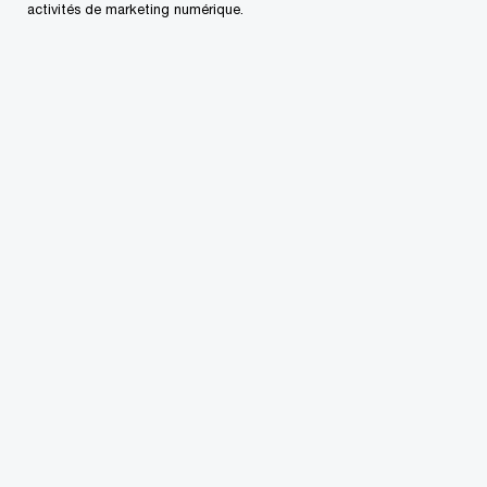
activités de marketing numérique.
seulement mis en contact les leaders de demain
avec grand succès, mais a tissé des liens
importants avec des partenaires stratégiques et
des programmes de formation et de mentorat.
L’expérience NextGen