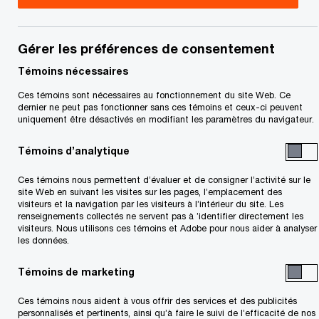
Ouvrir des portes, révéler des
potentiels
Gérer les préférences de consentement
Témoins nécessaires
NextGen Connect a été conçu pour soutenir la
Ces témoins sont nécessaires au fonctionnement du site Web. Ce
prochaine génération d’entrepreneurs dans le
dernier ne peut pas fonctionner sans ces témoins et ceux-ci peuvent
uniquement être désactivés en modifiant les paramètres du navigateur.
monde, et les aider à acquérir les connaissances,
la confiance et le leadership dont ils auront
Témoins d’analytique
besoin pour relever le défi de la bonne façon.
Ces témoins nous permettent d’évaluer et de consigner l’activité sur le
Nous sommes heureux de vous présenter notre
site Web en suivant les visites sur les pages, l’emplacement des
visiteurs et la navigation par les visiteurs à l’intérieur du site. Les
programme d’orientation, destiné à accompagner
renseignements collectés ne servent pas à ’identifier directement les
les entrepreneurs et successeurs sur leur chemin
visiteurs. Nous utilisons ces témoins et Adobe pour nous aider à analyser
les données.
vers le succès.
Témoins de marketing
Le programme interactif NextGen Connect de
Ces témoins nous aident à vous offrir des services et des publicités
PwC évolue rapidement. À ce jour, il a non
personnalisés et pertinents, ainsi qu’à faire le suivi de l’efficacité de nos