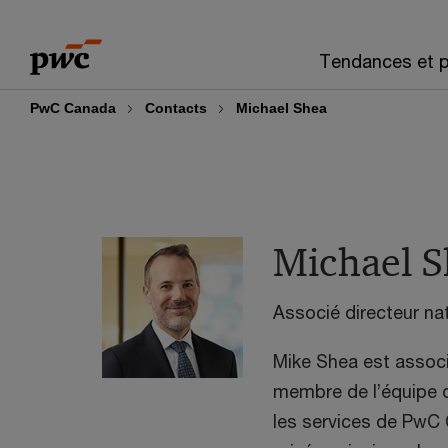
Skip
Skip
to
to
Tendances et p
content
footer
PwC Canada
Contacts
Michael Shea
Michael S
Associé directeur na
Mike Shea est associ
membre de l’équipe d
les services de PwC 