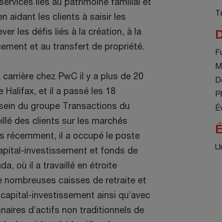
services liés au patrimoine familial et
T
n aidant les clients à saisir les
ver les défis liés à la création, à la
D
cement et au transfert de propriété.
F
M
arrière chez PwC il y a plus de 20
D
 Halifax, et il a passé les 18
Pl
sein du groupe Transactions du
É
eillé des clients sur les marchés
É
us récemment, il a occupé le poste
U
Capital-investissement et fonds de
, où il a travaillé en étroite
e nombreuses caisses de retraite et
capital-investissement ainsi qu’avec
aires d’actifs non traditionnels de