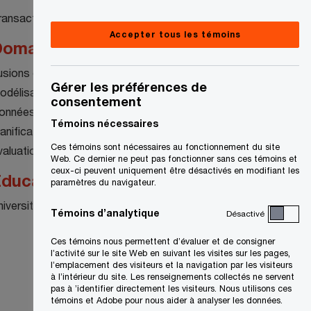
ransactions
Accepter tous les témoins
omaines de spécialisation
usions et acquisitions
Gérer les préférences de
odélisation des activités
consentement
onnées et analytique
Témoins nécessaires
anification et analyse financière
Ces témoins sont nécessaires au fonctionnement du site
valuation
Web. Ce dernier ne peut pas fonctionner sans ces témoins et
ceux-ci peuvent uniquement être désactivés en modifiant les
ducation
paramètres du navigateur.
niversité Saint Mary’s
Témoins d’analytique
Désactivé
Ces témoins nous permettent d’évaluer et de consigner
l’activité sur le site Web en suivant les visites sur les pages,
l’emplacement des visiteurs et la navigation par les visiteurs
à l’intérieur du site. Les renseignements collectés ne servent
pas à ’identifier directement les visiteurs. Nous utilisons ces
témoins et Adobe pour nous aider à analyser les données.