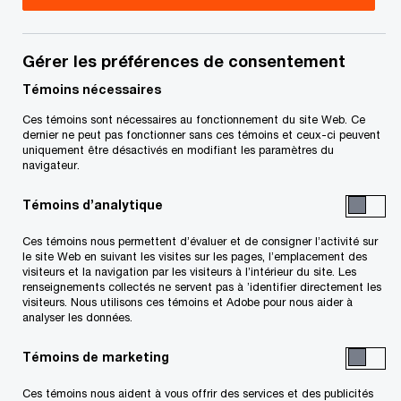
Christine Pouliot
, leader,
Transactions, Marché privé
Gérer les préférences de consentement
Témoins nécessaires
Eric Castonguay
, leader national,
Ces témoins sont nécessaires au fonctionnement du site Web. Ce
Vente, acquisition et financement
dernier ne peut pas fonctionner sans ces témoins et ceux-ci peuvent
uniquement être désactivés en modifiant les paramètres du
d’entreprises et leader, Transactions
navigateur.
Témoins d’analytique
L’aspect humain joue un rôle déterminant dans
Ces témoins nous permettent d’évaluer et de consigner l’activité sur
tout transfert ou vente de société privée ou
le site Web en suivant les visites sur les pages, l’emplacement des
d’entreprise familiale. Sa mauvaise gestion peut
visiteurs et la navigation par les visiteurs à l’intérieur du site. Les
renseignements collectés ne servent pas à ’identifier directement les
faire dérailler l’opération, provoquer des tensions
visiteurs. Nous utilisons ces témoins et Adobe pour nous aider à
familiales et éroder la valeur du patrimoine.
analyser les données.
Témoins de marketing
De nombreux propriétaires seront bientôt
confrontés à cette réalité : au cours des
Ces témoins nous aident à vous offrir des services et des publicités