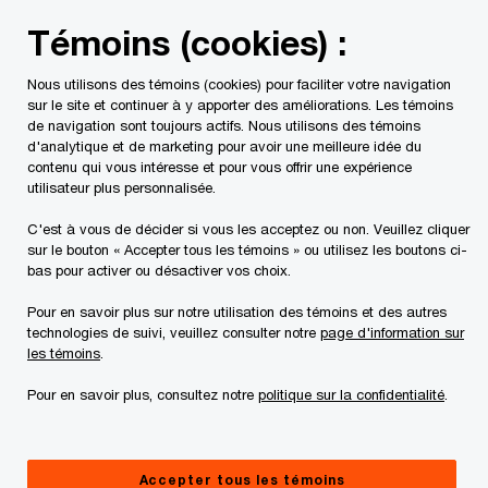
Skip
Skip
Témoins (cookies) :
to
to
content
footer
Nous utilisons des témoins (cookies) pour faciliter votre navigation
PwC Canada
Services
Transactions
Point de vue
sur le site et continuer à y apporter des améliorations. Les témoins
de navigation sont toujours actifs. Nous utilisons des témoins
d'analytique et de marketing pour avoir une meilleure idée du
Au-delà des chiffres :
contenu qui vous intéresse et pour vous offrir une expérience
utilisateur plus personnalisée.
un plan de relève qui
C'est à vous de décider si vous les acceptez ou non. Veuillez cliquer
sur le bouton « Accepter tous les témoins » ou utilisez les boutons ci-
tient compte de
bas pour activer ou désactiver vos choix.
Pour en savoir plus sur notre utilisation des témoins et des autres
l’aspect humain
technologies de suivi, veuillez consulter notre
page d'information sur
les témoins
.
Pour en savoir plus, consultez notre
politique sur la confidentialité
.
03 octobre, 2023
Accepter tous les témoins