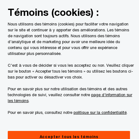
Skip
Skip
Témoins (cookies) :
to
to
content
footer
Nous utilisons des témoins (cookies) pour faciliter votre navigation
PwC Canada
PwC Privé
Voici notre équipe consacrée au
sur le site et continuer à y apporter des améliorations. Les témoins
de navigation sont toujours actifs. Nous utilisons des témoins
d'analytique et de marketing pour avoir une meilleure idée du
Voici notre équipe
contenu qui vous intéresse et pour vous offrir une expérience
utilisateur plus personnalisée.
consacrée aux sociétés
C'est à vous de décider si vous les acceptez ou non. Veuillez cliquer
sur le bouton « Accepter tous les témoins » ou utilisez les boutons ci-
privées
bas pour activer ou désactiver vos choix.
Pour en savoir plus sur notre utilisation des témoins et des autres
technologies de suivi, veuillez consulter notre
page d'information sur
les témoins
.
Pour en savoir plus, consultez notre
politique sur la confidentialité
.
All
Vancouver
One Prairies
GTA/SWO
Montreal
Toronto
Accepter tous les témoins