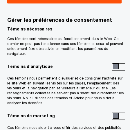
Gérer les préférences de consentement
Michael Shea
Témoins nécessaires
Associé directeur national, PwC
Ces témoins sont nécessaires au fonctionnement du site Web. Ce
Privé, Toronto, PwC Canada
dernier ne peut pas fonctionner sans ces témoins et ceux-ci peuvent
Courriel
uniquement être désactivés en modifiant les paramètres du
navigateur.
Témoins d’analytique
Peter Harris
Ces témoins nous permettent d’évaluer et de consigner l’activité sur
Associé et leader, Immobilier,
le site Web en suivant les visites sur les pages, l’emplacement des
visiteurs et la navigation par les visiteurs à l’intérieur du site. Les
Calgary, PwC Canada
renseignements collectés ne servent pas à ’identifier directement les
+1 403 509 6660
visiteurs. Nous utilisons ces témoins et Adobe pour nous aider à
analyser les données.
Courriel
Témoins de marketing
Melanie Campbell
Ces témoins nous aident à vous offrir des services et des publicités