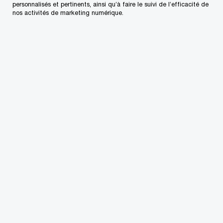
Leader, Services fiscaux –
personnalisés et pertinents, ainsi qu’à faire le suivi de l’efficacité de
nos activités de marketing numérique.
Colombie-Britannique, Vancouver,
PwC Canada
+1 778 999-4380
Courriel
Brenda Belliveau
CPA, CA
Leader, Opérations fiscales,
Halifax, PwC Canada
+1 902 491 7415
Courriel
Sébastien Bellemare
CPA
Associé en audit et certification et
leader pour le Québec, Sociétés