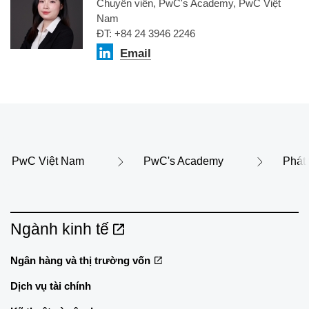
Chuyên viên, PwC's Academy, PwC Việt
Nam
ĐT: +84 24 3946 2246
Email
PwC Việt Nam
PwC's Academy
Phát 
Ngành kinh tế
Ngân hàng và thị trường vốn
Dịch vụ tài chính