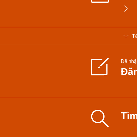
T
Để nhậ
Đăn
Tìm