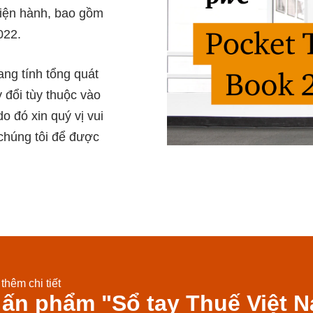
hiện hành, bao gồm
022.
ng tính tổng quát
 đổi tùy thuộc vào
o đó xin quý vị vui
 chúng tôi để được
thêm chi tiết
 ấn phẩm "Sổ tay Thuế Việt 