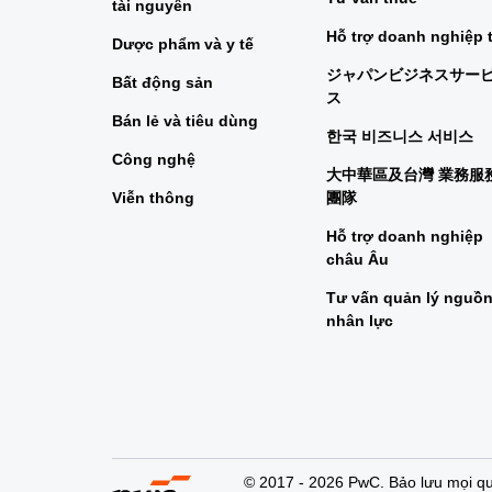
tài nguyên
Hỗ trợ doanh nghiệp 
Dược phẩm và y tế
ジャパンビジネスサー
Bất động sản
ス
Bán lẻ và tiêu dùng
한국 비즈니스 서비스
Công nghệ
大中華區及台灣 業務服
Viễn thông
團隊
Hỗ trợ doanh nghiệp
châu Âu
Tư vấn quản lý nguồ
nhân lực
© 2017 - 2026 PwC. Bảo lưu mọi qu