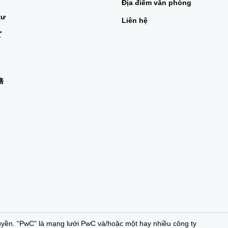
Địa điểm văn phòng
tư
Liên hệ
ビ
務
n
yền. “PwC” là mạng lưới PwC và/hoặc một hay nhiều công ty