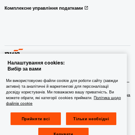
Комплексне управління податками
Налаштування cookies:
Вибір за вами
© 2015 - 2026 PwC. Всі права захищені. PwC – це фірма-
Ми використовуємо файли cookie для роботи сайту (завжди
учасник/фірми-учасниці мережі PwC, а в деяких випадках –
активні) та аналітичні й маркетингові для персоналізації
міжнародна мережа PwC. Кожна фірма мережі є
досвіду користувачів. Ми поважаємо вашу приватність. Ви
самостійною юридичною особою. Докладніша інформація на
можете обрати, які категорії cookies приймати.
Політика щодо
веб-сторінці www.pwc.com/structure.
файлів cookie
Конфіденційність
Прийняти всі
Тільки необхідні
Сookie-файли
Керувати