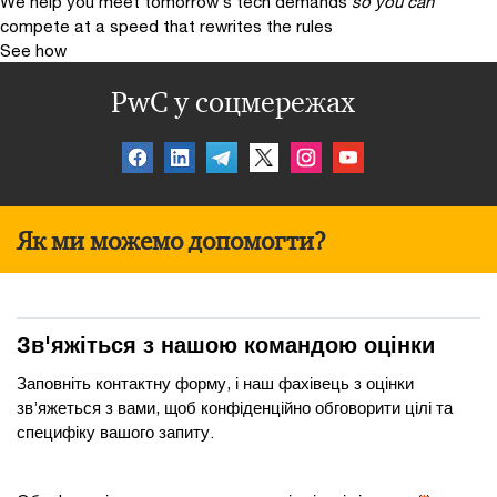
We help you meet tomorrow’s tech demands
so you can
compete at a speed that rewrites the rules
See how
PwC у соцмережах
Як ми можемо допомогти?
Зв'яжіться з нашою командою оцінки
Заповніть контактну форму, і наш фахівець з оцінки
зв’яжеться з вами, щоб конфіденційно обговорити цілі та
специфіку вашого запиту.