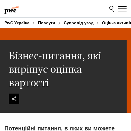
Skip
Skip
to
to
content
footer
PwC Україна
Послуги
Супровід угод
Оцінка активі
Бізнес-питання, які
вирішує оцінка
вартості
Потенційні питання, в яких ви можете