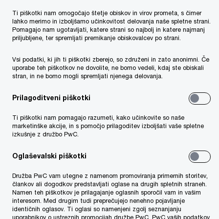
Ti piškotki nam omogočajo štetje obiskov in virov prometa, s čimer
lahko merimo in izboljšamo učinkovitost delovanja naše spletne strani.
Pomagajo nam ugotavljati, katere strani so najbolj in katere najmanj
priljubljene, ter spremljati premikanje obiskovalcev po strani.
Digitalna forenzika
Forenzična analiza
Vsi podatki, ki jih ti piškotki zberejo, so združeni in zato anonimni. Če
podatkov
uporabe teh piškotkov ne dovolite, ne bomo vedeli, kdaj ste obiskali
p
stran, in ne bomo mogli spremljati njenega delovanja.
Prilagoditveni piškotki
Digitalna forenzika
Ti piškotki nam pomagajo razumeti, kako učinkovite so naše
marketinške akcije, in s pomočjo prilagoditev izboljšati vaše spletne
izkušnje z družbo PwC.
Oglaševalski piškotki
Resnice se ne da skriti z izbrisom
elektronskega sporočila.
Družba PwC vam utegne z namenom promoviranja primernih storitev,
člankov ali dogodkov predstavljati oglase na drugih spletnih straneh.
Namen teh piškotkov je prilagajanje oglasnih sporočil vam in vašim
Kar 90% poslovnih podatkov je v obliki
interesom. Med drugim tudi preprečujejo nenehno pojavljanje
identičnih oglasov. Ti oglasi so namenjeni zgolj seznanjanju
elektronskih dokumentov. Naša ekipa za
uporabnikov o ustreznih promocijah družbe PwC. PwC vaših podatkov