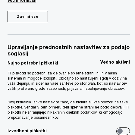
Več informacij
Featured
- 4 items
Zavrni vse
Upravljanje prednostnih nastavitev za podajo
soglasij
Vedno aktivni
Nujno potrebni piškotki
Forenzičn
Digitalna
Ti piškotki so potrebni za delovanje spletne strani in jih v naših
analiza
forenzika
sistemih ni mogoče izklopiti. Običajno so nastavljeni zgolj v odziv na
podatkov
vaša dejanja, in sicer na vaše zahteve po storitvah, kot so nastavitev
Tehnologija, ki podpira
vaših preferenc glede zasebnosti, prijava ali izpolnjevanje obrazcev.
izvajanje preiskav in
Odkrijte sumljive
razreševanje sporov
vašem podjetju.
Svoj brskalnik lahko nastavite tako, da blokira ali vas opozori na take
piškotke, vendar v tem primeru deli spletne strani ne bodo delovali. Ti
piškotki ne shranjujejo nikakršnih osebnih podatkov, ki omogočajo
prepoznavanje posameznikov.
Izvedbeni piškotki