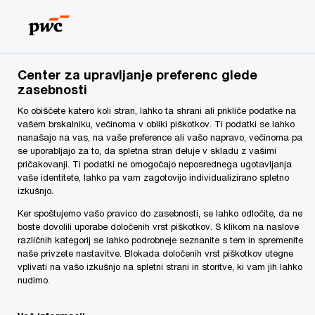
Skip
Skip
to
to
content
footer
PwC Slovenija
Storitve
Svetovanje
Forenzične storit
Center za upravljanje preferenc glede
Forenzične tehnološke rešitve
zasebnosti
Ko obiščete katero koli stran, lahko ta shrani ali prikliče podatke na
vašem brskalniku, večinoma v obliki piškotkov. Ti podatki se lahko
nanašajo na vas, na vaše preference ali vašo napravo, večinoma pa
se uporabljajo za to, da spletna stran deluje v skladu z vašimi
pričakovanji. Ti podatki ne omogočajo neposrednega ugotavljanja
vaše identitete, lahko pa vam zagotovijo individualizirano spletno
izkušnjo.
Ker spoštujemo vašo pravico do zasebnosti, se lahko odločite, da ne
boste dovolili uporabe določenih vrst piškotkov. S klikom na naslove
različnih kategorij se lahko podrobneje seznanite s tem in spremenite
naše privzete nastavitve. Blokada določenih vrst piškotkov utegne
vplivati na vašo izkušnjo na spletni strani in storitve, ki vam jih lahko
Share
nudimo.