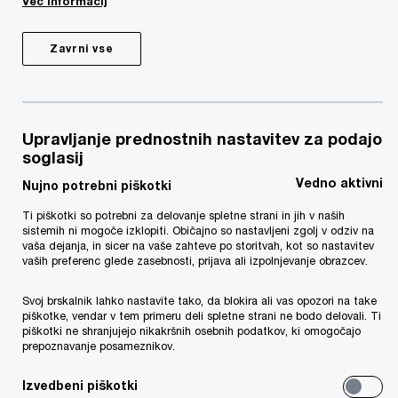
Več informacij
vrednostnih papirjev.
Zavrni vse
Evropska komisija je oktobra 2011 objavila svoje
zakonodajne predloge, z namenom, da jih
sprejme kasneje v tem letu oziroma v pričetku
naslednjega. Nov režim je znatno spremenil način,
Upravljanje prednostnih nastavitev za podajo
soglasij
na katerega delujejo trgi vrednostnih papirjev
Vedno aktivni
znotraj EU, in bi lahko stopil v veljavo v manj kot
Nujno potrebni piškotki
treh letih. Ključni cilji novega režima so povečana
Ti piškotki so potrebni za delovanje spletne strani in jih v naših
sistemih ni mogoče izklopiti. Običajno so nastavljeni zgolj v odziv na
stabilnost sistema, tržna učinkovitost in
vaša dejanja, in sicer na vaše zahteve po storitvah, kot so nastavitev
vaših preferenc glede zasebnosti, prijava ali izpolnjevanje obrazcev.
konkurenčnost ter zaščita investitorjev.
Svoj brskalnik lahko nastavite tako, da blokira ali vas opozori na take
Za več informacij kliknite
tukaj
.
piškotke, vendar v tem primeru deli spletne strani ne bodo delovali. Ti
piškotki ne shranjujejo nikakršnih osebnih podatkov, ki omogočajo
prepoznavanje posameznikov.
Izvedbeni piškotki