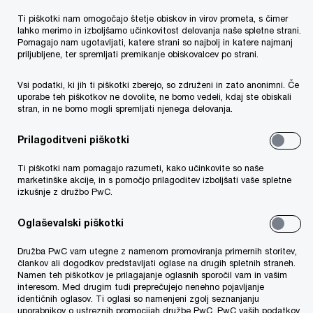
Kontakt
Ti piškotki nam omogočajo štetje obiskov in virov prometa, s čimer
lahko merimo in izboljšamo učinkovitost delovanja naše spletne strani.
Primož Kovačič
Pomagajo nam ugotavljati, katere strani so najbolj in katere najmanj
priljubljene, ter spremljati premikanje obiskovalcev po strani.
Odgovorni partner, vodja oddelka
revizije in računovodskega
Vsi podatki, ki jih ti piškotki zberejo, so združeni in zato anonimni. Če
svetovanja, PwC Slovenia
uporabe teh piškotkov ne dovolite, ne bomo vedeli, kdaj ste obiskali
stran, in ne bomo mogli spremljati njenega delovanja.
Elektronski naslov
Damjan Ahčin
Prilagoditveni piškotki
Direktor v oddelku revizije, PwC
Ti piškotki nam pomagajo razumeti, kako učinkovite so naše
Slovenia
marketinške akcije, in s pomočjo prilagoditev izboljšati vaše spletne
izkušnje z družbo PwC.
Elektronski naslov
Oglaševalski piškotki
Anja Gorenc
Direktorica v oddelku revizije, PwC
Družba PwC vam utegne z namenom promoviranja primernih storitev,
Slovenia
člankov ali dogodkov predstavljati oglase na drugih spletnih straneh.
Namen teh piškotkov je prilagajanje oglasnih sporočil vam in vašim
Elektronski naslov
interesom. Med drugim tudi preprečujejo nenehno pojavljanje
identičnih oglasov. Ti oglasi so namenjeni zgolj seznanjanju
uporabnikov o ustreznih promocijah družbe PwC. PwC vaših podatkov