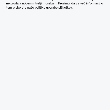
ne prodaja nobenim tretjim osebam. Prosimo, da za več informacij o
tem preberete našo politiko uporabe piškotkov.
We help you meet tomorrow’s tech demands
so you can
compete at a speed that rewrites the rules
See how
Pridružite se nam na
O podjetju
Novinarsko središče
RSS
PwC po svetu