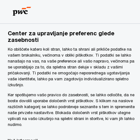
Skip
Skip
to
to
content
footer
PwC Slovenija
Storitve
Revizijske in sorodne storitve te
Center za upravljanje preferenc glede
zasebnosti
MiFID
Ko obiščete katero koli stran, lahko ta shrani ali prikliče podatke na
vašem brskalniku, večinoma v obliki piškotkov. Ti podatki se lahko
nanašajo na vas, na vaše preference ali vašo napravo, večinoma pa
se uporabljajo za to, da spletna stran deluje v skladu z vašimi
pričakovanji. Ti podatki ne omogočajo neposrednega ugotavljanja
vaše identitete, lahko pa vam zagotovijo individualizirano spletno
izkušnjo.
Ker spoštujemo vašo pravico do zasebnosti, se lahko odločite, da ne
Direktiva o trgih finančnih instrumentov
boste dovolili uporabe določenih vrst piškotkov. S klikom na naslove
(t.i. MiFID)
različnih kategorij se lahko podrobneje seznanite s tem in spremenite
naše privzete nastavitve. Blokada določenih vrst piškotkov utegne
vplivati na vašo izkušnjo na spletni strani in storitve, ki vam jih lahko
Evropska komisija (EK) s svojim pregledom
nudimo.
direktive o trgih finančnih inštrumentov (MiFID)
načrtuje temeljite spremembe na evropskem trgu