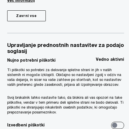
revizija bi morala igrati ključno vlogo v
Več informacij
okviru upravljanja družb z nudenjem
neodvisnega zagotovila, ki poslovanje
Zavrni vse
varuje pred tveganjem, obvešča o
strateškem sprejemanju odločitev in
izboljšuje splošno uspešnost. Kljub
Upravljanje prednostnih nastavitev za podajo
temu veliko uprav ne zna optimalno
soglasij
izkoristiti svoje notranje revizije, zaradi
Vedno aktivni
Nujno potrebni piškotki
česar so lahko njihove organizacije
Ti piškotki so potrebni za delovanje spletne strani in jih v naših
izpostavljene večjim tveganjem.
sistemih ni mogoče izklopiti. Običajno so nastavljeni zgolj v odziv na
vaša dejanja, in sicer na vaše zahteve po storitvah, kot so nastavitev
vaših preferenc glede zasebnosti, prijava ali izpolnjevanje obrazcev.
Kako vam lahko pomagamo
Svoj brskalnik lahko nastavite tako, da blokira ali vas opozori na take
piškotke, vendar v tem primeru deli spletne strani ne bodo delovali. Ti
Če se soočate s katero izmed spodaj navedenih
piškotki ne shranjujejo nikakršnih osebnih podatkov, ki omogočajo
prepoznavanje posameznikov.
težav in ne poznate odgovora oziroma bi se o
možnih odgovorih želeli posvetovati z zunanjim
Izvedbeni piškotki