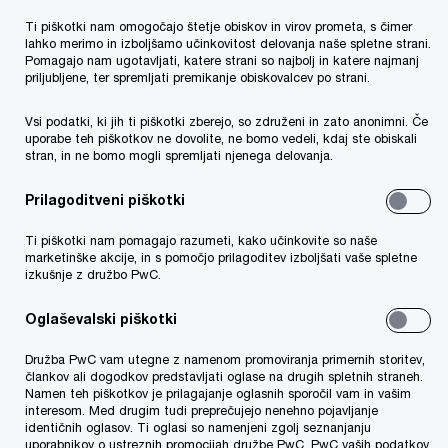
strokovnjakom, vam lahko pomagamo. Preprost
Ti piškotki nam omogočajo štetje obiskov in virov prometa, s čimer
preizkus, ali potrebujete našo pomoč, lahko
lahko merimo in izboljšamo učinkovitost delovanja naše spletne strani.
Pomagajo nam ugotavljati, katere strani so najbolj in katere najmanj
opravite tako, da odgovorite na naslednja
priljubljene, ter spremljati premikanje obiskovalcev po strani.
vprašanja:
Vsi podatki, ki jih ti piškotki zberejo, so združeni in zato anonimni. Če
uporabe teh piškotkov ne dovolite, ne bomo vedeli, kdaj ste obiskali
stran, in ne bomo mogli spremljati njenega delovanja.
Imate vzpostavljeno funkcijo notranje revizije?
Ali ima vaša funkcija notranje revizije zadosti
Prilagoditveni piškotki
sredstev?
Ti piškotki nam pomagajo razumeti, kako učinkovite so naše
marketinške akcije, in s pomočjo prilagoditev izboljšati vaše spletne
izkušnje z družbo PwC.
Menite, da lahko učinkovito upravljate s
skladnostjo?
Oglaševalski piškotki
Družba PwC vam utegne z namenom promoviranja primernih storitev,
Menite, da je notranja revizija, ki deluje znotraj
člankov ali dogodkov predstavljati oglase na drugih spletnih straneh.
Namen teh piškotkov je prilagajanje oglasnih sporočil vam in vašim
vaše organizacije, učinkovita?
interesom. Med drugim tudi preprečujejo nenehno pojavljanje
identičnih oglasov. Ti oglasi so namenjeni zgolj seznanjanju
uporabnikov o ustreznih promocijah družbe PwC. PwC vaših podatkov