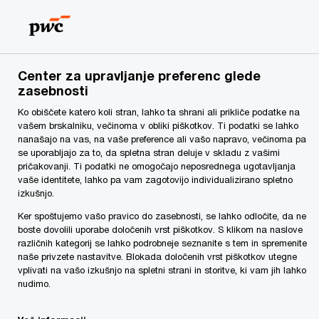
Skip
Skip
to
to
content
footer
PwC Slovenija
Storitve
Revizijske in sorodne storitve te
Center za upravljanje preferenc glede
zasebnosti
Notranja revizija
Ko obiščete katero koli stran, lahko ta shrani ali prikliče podatke na
vašem brskalniku, večinoma v obliki piškotkov. Ti podatki se lahko
nanašajo na vas, na vaše preference ali vašo napravo, večinoma pa
se uporabljajo za to, da spletna stran deluje v skladu z vašimi
pričakovanji. Ti podatki ne omogočajo neposrednega ugotavljanja
vaše identitete, lahko pa vam zagotovijo individualizirano spletno
izkušnjo.
Tveganja, upravljanje z njimi in
Ker spoštujemo vašo pravico do zasebnosti, se lahko odločite, da ne
boste dovolili uporabe določenih vrst piškotkov. S klikom na naslove
notranje kontrole še nikoli doslej niso
različnih kategorij se lahko podrobneje seznanite s tem in spremenite
bile tako pomembne kot sedaj, ko se
naše privzete nastavitve. Blokada določenih vrst piškotkov utegne
vplivati na vašo izkušnjo na spletni strani in storitve, ki vam jih lahko
uprave soočajo s čedalje večjim
nudimo.
pritiskom s strani delničarjev. Notranja