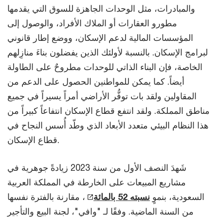
والمبادرات، مثل الوحدات الجاهزة للسوق التي يقدمها
مطورو العقارات أو الملاك الأفراد، والوصول إلى
المؤسسات المالية لدعم الإسكان، ووضع إطار قانوني
لبرامج الإسكان. بالنسبة لأولئك الذين يفضلون بناءَ منازِلهم
الخاصة، فإن البناء الذاتي للوحدات مطروحٌ على الطاولة
أيضاً. كما يمكن للمواطنين الحصول على الدعم من
المقاولين ولقد بات توفُّر الأراضي أمراً يسيراً في جميع
مناطق المملكة. ولقد انتفع قطاع الإسكان انتفاعاً كبيراً من
هذا النظام البيئي متعدد الأبعاد الذي وطّد أُسس النجاح في
قطاع الإسكان.
شَهدَ النصف الأول من سنة 2023 زيادةً جوهرية في
مشاريع المبيعات على الخارطة في المملكة العربية
السعودية، بنموٍ
نسبته 52 بالمائة
، مقارنة بالفترة نفسها
من السنة الماضية. وفقًا لـ "وافي"، لجنة البيع والتأجير