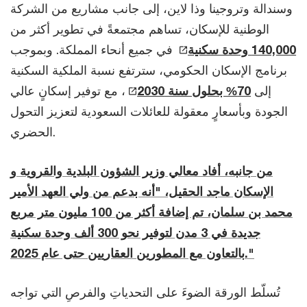
وسندالة وتروجينا وذا لاين، إلى جانب مشاريع من الشركة
الوطنية للإسكان، تساهم مجتمعةً في تطوير أكثر من
140,000 وحدة سكنية
في جميع أنحاء المملكة. وبموجب
برنامج الإسكان الحكومي، سترتفع نسبة الملكية السكنية
إلى
70% بحلول سنة 2030
، مع توفير إسكانٍ عالي
الجودة وبأسعارٍ معقولة للعائلات السعودية لتعزيز التحول
الحضري.
من جانبه، أفاد معالي وزير الشؤون البلدية والقروية و
الإسكان ماجد الحقيل، "أنه بدعم من ولي العهد الأمير
محمد بن سلمان، تم إضافة أكثر من 100 مليون متر مربع
جديدة في 3 مدن لتوفير نحو 300 ألف وحدة سكنية
بالتعاون مع المطورين العقاريين حتى عام 2025."
تُسلّط الورقة الضوءَ على التحدياتِ والفرصِ التي تواجه