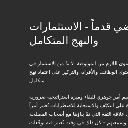
ي قدماً - الاستثمارات
والنهج المتكامل
ي لشؤون الصمود قد لا يكون الحل
ى اللازم من الموثوقية، لا بدّ من الاستثمار في
 إلا أن عدم وجود مسؤولية واضحة على
 الوظائف والأفراد، والتركيز على اعتماد نهج
من قدرتها على التركيز والسير باتجاه
متكامل.
ؤول عن البرنامج بشكل كامل يمكن
مود في العمليات والثقافة على صعيد
يم أمر جوهري للبقاء وميزة استراتيجية ضرورية
على التكيّف والاستجابة للاضطرابات تُعتبر أمراً
علاقة الثقة التي تمّ بناؤها مع أصحاب المصلحة
وسمعتهم – كل ذلك في وقت تُعتبر فيه توقّعات