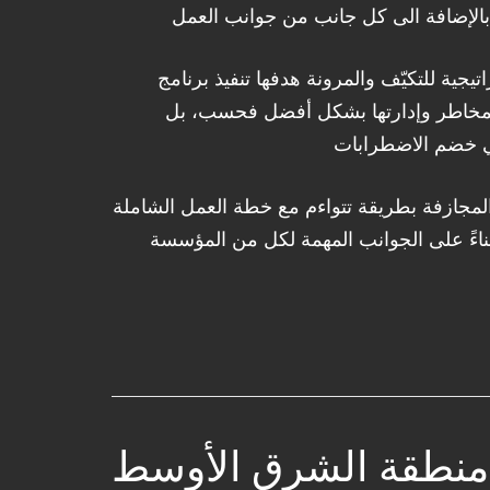
جية للتكيّف والمرونة هدفها تنفيذ برنامج
المخاطر وإدارتها بشكل أفضل فحسب، بل
المجازفة بطريقة تتواءم مع خطة العمل الشاملة
بناءً على الجوانب المهمة لكل من المؤسسة
يلية هو المستقبل
 البيئة المتقلبة السائدة اليوم
تنفيذية وفرق تمتلك المهارات
ي منطقة الشرق الأوسط
ؤسسات يتجه لدمج برامجه المتعلقة بالتكيّف