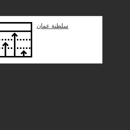
< Back
سلطنة عمان
< Back