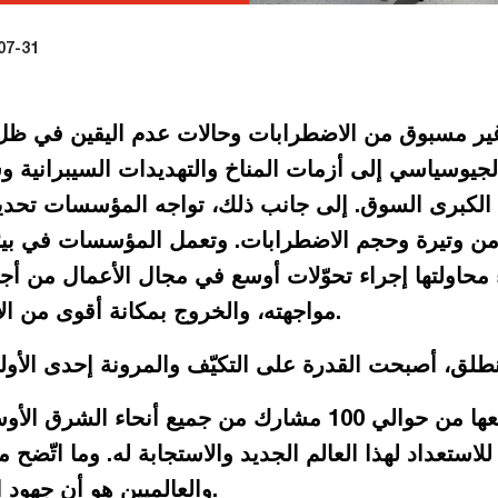
07-31
ير مسبوق من الاضطرابات وحالات عدم اليقين في ظل الب
لجيوسياسي إلى أزمات المناخ والتهديدات السيبرانية وسل
الكبرى السوق. إلى جانب ذلك، تواجه المؤسسات تحدي
زيد من وتيرة وحجم الاضطرابات. وتعمل المؤسسات في بي
حاولتها إجراء تحوّلات أوسع في مجال الأعمال من أجل 
مواجهته، والخروج بمكانة أقوى من الأحداث غير المتوقعة، والازدهار.
وتوفّر البيانات التي تمّ جمعها من حوالي 100 مشارك من ج
ن للاستعداد لهذا العالم الجديد والاستجابة له. وما اتّضح 
والعالميين هو أن جهود التكيّف والمرونة أصبحت واقعاً.