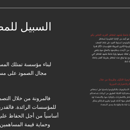
السبيل للمض
المسؤولية
قائد للبرنامج مع مسؤوليات واضحة.
عقبة أساسية عند
صحيح أن تعيين مسؤول تنفيذ
لبناء مؤسسة تمتلك المستو
طلب مجموعة من
بالنسبة إلى جميع المؤسسات،
مجال الصمود على مستوى
لمهارات اللازمة
مستوى المؤسسة يمكن أن يحدّ 
كل فعال خلال فترة
محدد. فوجود قائد مخصص مس
ب في التدريب
أن يضمن دمج القدرة على الص
فالمرونة من خلال التصم
لى هذا التحدي
المؤسسة بأكملها.
للمؤسسات الرائدة. فالقدرة 
أساسياً من أجل الحفاظ على 
وحماية قيمة المساهمين 