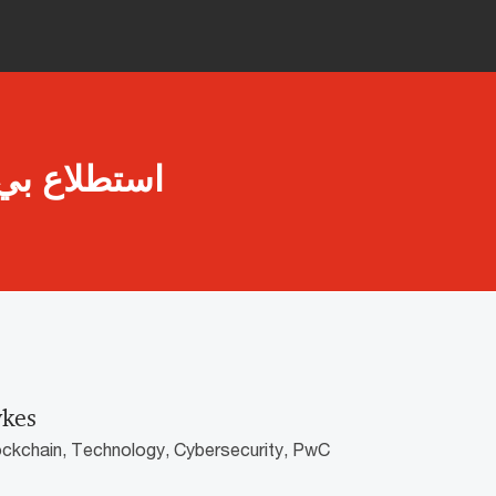
ykes
ockchain, Technology, Cybersecurity, PwC
t