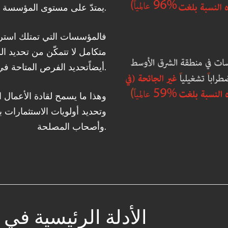
يمتدّ على مستوى المؤسسة بالإضافة الى كل جانب من جوانب العمل.
فالمؤسسات التي تمتلك استراتي
متكامل لا تتمكّن من تحديد 
أيضاًتحديد الفرص المتاحة في خضم الاضطرابات.
وهذا ما يسمح لقادة الأعمال 
وتحديد أولويات الاستثمارات 
وأصحاب المصلحة.
بناء المرونة التشغ
الازدهار في ظل
يتطلب وجود قيادة 
الأدلة الرئيسية ف
بما أن عدداً متزايداً من الم