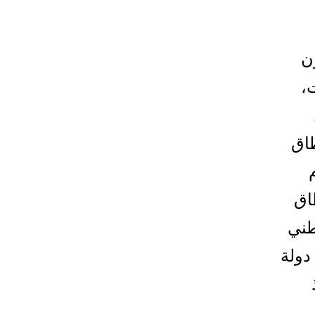
ن
،
طاق
اق
طني
دولة