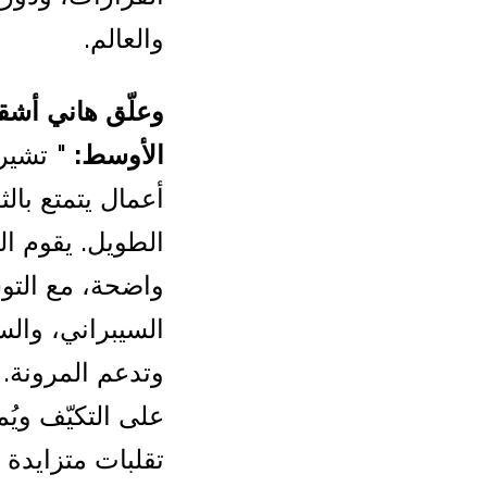
والعالم.
وعلّق هاني أشق
الأوسط:
" تشير 
أعمال يتمتع بال
الطويل. يقوم ال
واضحة، مع التو
السيبراني، والس
وتدعم المرونة. 
على التكيّف وي
تقلبات متزايدة 