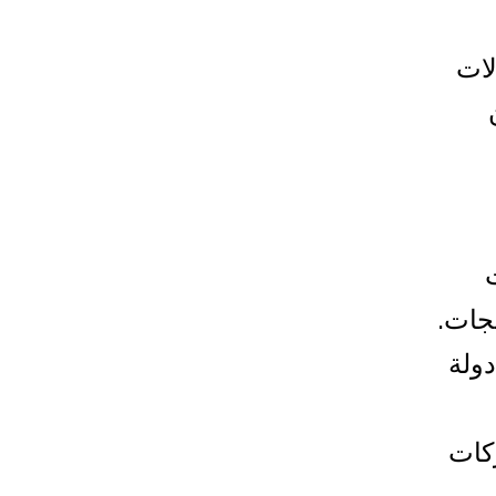
لات
ن
تجات.
ولة
ركات