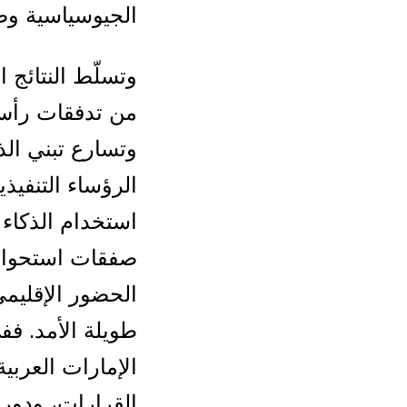
الجيوسياسية وض
وتسلّط النتائج 
من تدفقات رأس 
وتسارع تبني الذ
الرؤساء التنفيذ
استخدام الذكاء
صفقات استحواذ 
الحضور الإقليم
طويلة الأمد. فف
الإمارات العربي
القرارات، ودوره