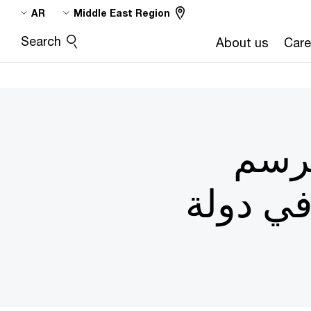
Skip
Skip
AR
Middle East Region
to
to
Search
About us
Care
content
footer
ترسم
في دولة