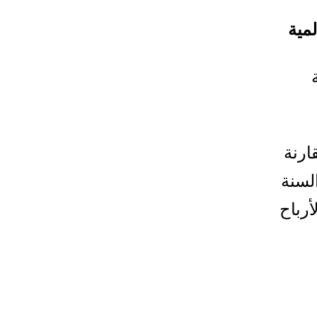
لمية
مية
ارنة
لإيرادات 13% خلال السنة
الأرباح