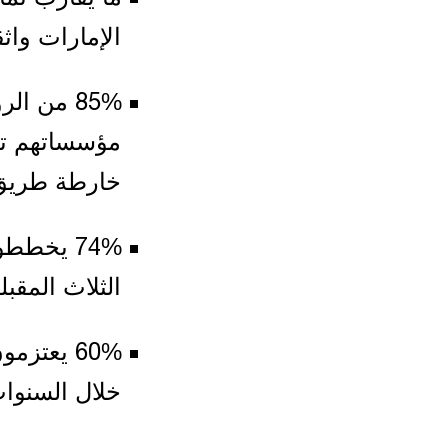
الإمارات واث
85% من ا
خارطة طريق 
74% يخطط
الثلاث المقبل
60% يعتز
خلال السنوات