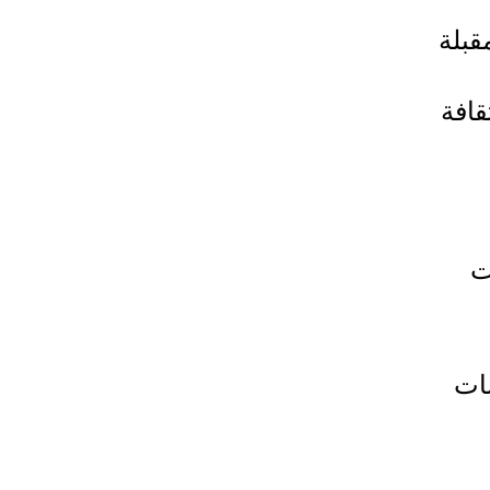
قبلة
قافة
ت
سات