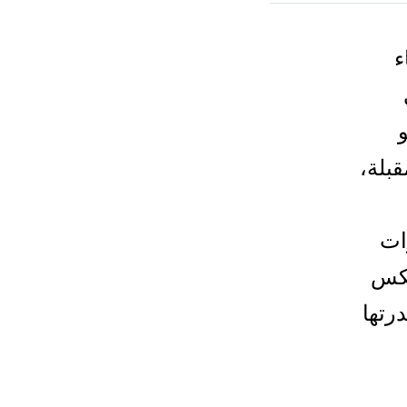
ء
نمو
ربية المتحدة خلال الأشهر الـ 12 المقبلة،
ات
عكس
رتها