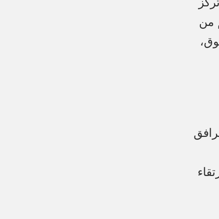
تركز
 من
وق،
مرافق
تقاء