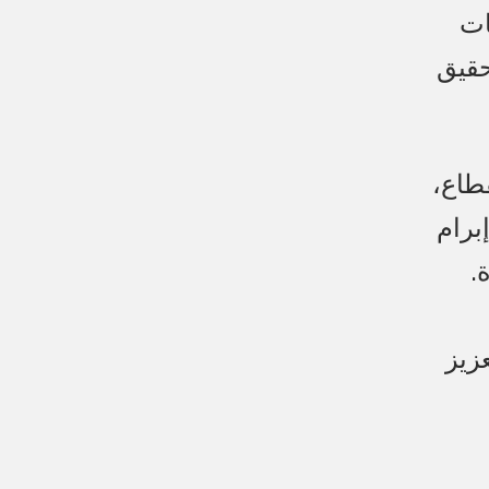
ات
حقيق
طاع،
برام
.
عزيز