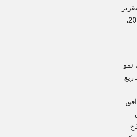
قرير
الضوء على الدور المحوري للقطاع في دعم رؤية السعودية 2030،
 في عام 2025، بمعدل نمو
مو مشاريع
افق
ق
ذج