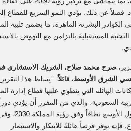
وخفض التكاليف، بما يتماشى مع تركيز رؤية 2030 على كفاءة
. فضلاً عن ذلك، يؤدي النمو السريع للقطاع إل
 الكوادر البشرية الماهرة، ما يضمن تلبية الم
 التحتية المستقبلية بالتزامن مع النهوض بالاستد
دي.
قرير،
صرح محمد صلاح، الشريك الاستشاري ف
سي الشرق الأوسط، قائلاً
: "يسلط هذا التقرير
انات الهائلة التي ينطوي عليها قطاع إدارة الم
بية السعودية، والذي من المقرر أن يؤدي دوراً
حاسماً في التحول الأوسع نطاقاً
 فإنه يوفر فرصاً هائلةً للابتكار والاستثمار