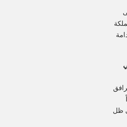
ى
ملكة
امة
ي
رافق
 وفق رؤية المملكة 2030. وفي ظل