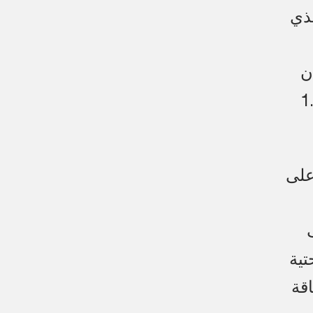
لذي
ن
مة لاستثمارات المملكة البالغة 1.3
على
تية
قة