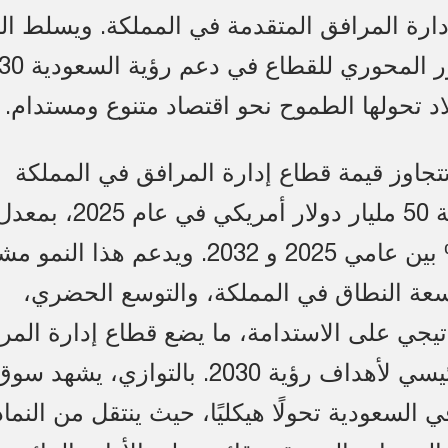
إدارة المرافق المتقدمة في المملكة. ويسلط الت
د تحولها الطموح نحو اقتصاد متنوع ومستدام.
تجاوز قيمة قطاع إدارة المرافق في المملكة
العربية السعودية 50 مليار دولار أمريكي
سنوي قدره 7% بين عامي 2025 و 2032. ويدعم هذا الن
واسعة النطاق في المملكة، والتوسع الحضري،
اتيجي على الاستدامة، ما يضع قطاع إدارة المر
كعامل تمكين رئيسي لأهداف رؤية 2030. بالتوازي، يشهد سو
 السعودية تحولًا هيكليًا، حيث ينتقل من النما