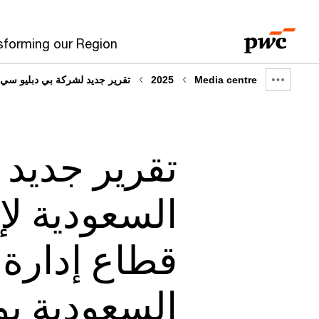
sforming our Region
Media centre
2025
تقرير جديد لشركة بي دبليو سي وا
Show
full
breadcrumb
تقرير جديد 
السعودية لإ
قطاع إدارة 
السعودية بو