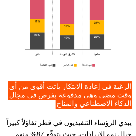
الرغبة في إعادة الابتكار باتت أقوى من أي
وقت مضى وهي مدفوعة بفرص في مجال
الذكاء الاصطناعي والمناخ
يبدي الرؤساء التنفيذيون في قطر تفاؤلاً كبيراً
حيال نمو الإيرادات، حيث يتوقّع 87% منهم