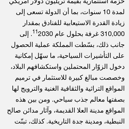
حزمة استثمارية بقيمة تريليون دولار أمريكي
لمدة 10 سنوات، بما أن الدولة تسعى إلى
زيادة القدرة الاستيعابية للفنادق بمقدار
11
310,000 غرفة بحلول عام
2030. إلى
جانب ذلك، بسّطت المملكة عملية الحصول
على التأشيرات السياحية، ما سهّل إمكانية
دخول الزوّار المحتملين واستكشافهم البلاد،
وخصصت مبالغ كبيرة للاستثمار في ترميم
المواقع التراثية والثقافية الغنية والترويج لها
بصفتها معالم جذب سياحي. ومن بين هذه
المواقع مدينة العلا القديمة، وآثار مدائن صالح
النبطية، ومدينة جدة التاريخية. كذلك، تبنّت