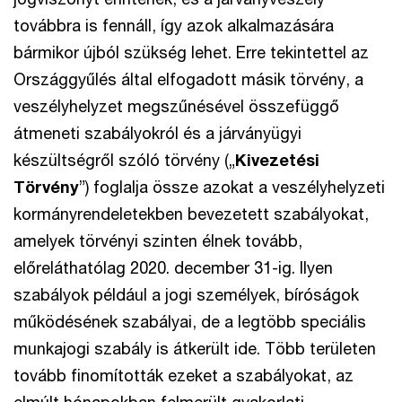
továbbra is fennáll, így azok alkalmazására
bármikor újból szükség lehet. Erre tekintettel az
Országgyűlés által elfogadott másik törvény, a
veszélyhelyzet megszűnésével összefüggő
átmeneti szabályokról és a járványügyi
készültségről szóló törvény („
Kivezetési
Törvény
”) foglalja össze azokat a veszélyhelyzeti
kormányrendeletekben bevezetett szabályokat,
amelyek törvényi szinten élnek tovább,
előreláthatólag 2020. december 31-ig. Ilyen
szabályok például a jogi személyek, bíróságok
működésének szabályai, de a legtöbb speciális
munkajogi szabály is átkerült ide. Több területen
tovább finomították ezeket a szabályokat, az
elmúlt hónapokban felmerült gyakorlati