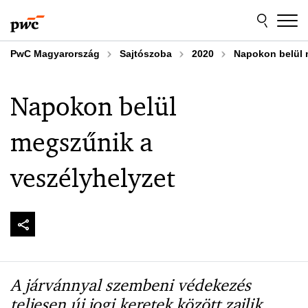
Skip
Skip
to
to
content
footer
PwC Magyarország
Sajtószoba
2020
Napokon belül 
Napokon belül
megszűnik a
veszélyhelyzet
A járvánnyal szembeni védekezés
teljesen új jogi keretek között zajlik