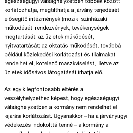
egészségügyi válsághelyzetben többek között
korlátozhatja, megtilthatja a járvány terjedését
elősegítő intézmények (mozik, színházak)
működését; rendezvények, tevékenységek
megtartását; az üzletek működését,
nyitvatartását; az oktatás működését, továbbá
például közlekedési korlátozást és tilalmakat
rendelhet el, kötelező maszkviselést, illetve az
üzletek idősávos látogatását írhatja elő.
Az egyik legfontosabb eltérés a
veszélyhelyzethez képest, hogy egészségügyi
válsághelyzetben a kormány nem rendelhet el
kijárási korlátozást. Ugyanakkor – ha a járványügyi
védekezés indokolttá tenné – a kormány a