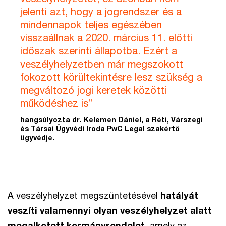
jelenti azt, hogy a jogrendszer és a
mindennapok teljes egészében
visszaállnak a 2020. március 11. előtti
időszak szerinti állapotba. Ezért a
veszélyhelyzetben már megszokott
fokozott körültekintésre lesz szükség a
megváltozó jogi keretek közötti
működéshez is”
hangsúlyozta dr. Kelemen Dániel, a Réti, Várszegi
és Társai Ügyvédi Iroda PwC Legal szakértő
ügyvédje.
A veszélyhelyzet megszüntetésével
hatályát
veszíti valamennyi olyan veszélyhelyzet alatt
megalkotott kormányrendelet
, amely az