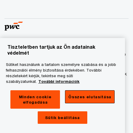
Tiszteletben tartjuk az Ön adatainak
© 2023 - 2026 PwC. Minden jog fenntartva. A „PwC”
védelmét
kifejezés a PricewaterhouseCoopers Könyvvizsgáló Kft.-re
és a PricewaterhouseCoopers Magyarország Kft.-re utal,
Sütiket használunk a tartalom személyre szabása és a jobb
amelyek az önálló és független jogi személyekből álló
felhasználói élmény biztosítása érdekében. További
PricewaterhouseCoopers International Limited hálózatának
részletekért kérjük, tekintse meg süti
tagja.
szabályzatunkat.
További információk
Adatkezelési tájékoztató
Minden cookie
Összes elutasítása
elfogadása
Cookie tájékoztató
Jogi közlemény
Sütik beállítása
A honlap fenntartója