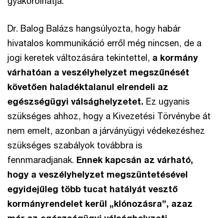
gyakorolhatja.
Dr. Balog Balázs hangsúlyozta, hogy habár
hivatalos kommunikáció erről még nincsen, de a
jogi keretek változására tekintettel,
a kormány
várhatóan a veszélyhelyzet megszűnését
követően haladéktalanul elrendeli az
egészségügyi válsághelyzetet.
Ez ugyanis
szükséges ahhoz, hogy a Kivezetési Törvénybe át
nem emelt, azonban a járványügyi védekezéshez
szükséges szabályok továbbra is
fennmaradjanak.
Ennek kapcsán az várható,
hogy a veszélyhelyzet megszüntetésével
egyidejűleg több tucat hatályát vesztő
kormányrendelet kerül „klónozásra”, azaz
már az egészségügyi válsághelyzeti