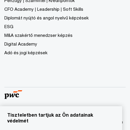
Pénzügy | Számvitel | Kreditpontok
CFO Academy | Leadership | Soft Skills
Diplomát nyújtó és angol nyelvű képzések
ESG
M&A szakértő menedzser képzés
Digital Academy
Adó és jogi képzések
Tiszteletben tartjuk az Ön adatainak
© 2023 - 2026 PwC. Minden jog fenntartva. A „PwC”
védelmét
kifejezés a PricewaterhouseCoopers Könyvvizsgáló Kft.-re
és a PricewaterhouseCoopers Magyarország Kft.-re utal,