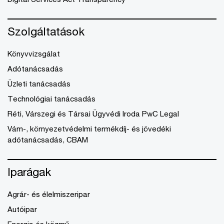
Szolgáltatások
Könyvvizsgálat
Adótanácsadás
Üzleti tanácsadás
Technológiai tanácsadás
Réti, Várszegi és Társai Ügyvédi Iroda PwC Legal
Vám-, környezetvédelmi termékdíj- és jövedéki
adótanácsadás, CBAM
Iparágak
Agrár- és élelmiszeripar
Autóipar
Energia és közmű