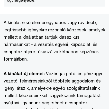
ügyféligényekre.
A kínálat első elemei egynapos vagy rövidebb,
legfrissebb igényekre rezonáló képzések, amelyek
mellett a kínálatban tartjuk klasszikus
hármasunkat - a vezetés egyéni, kapcsolati és
csapatszintjére fókuszálva kétnapos képzések
formájában.
A kínálat új elemei:
Vezérigazgatói és pénzügyi
vezetői felméréseinkből többféle aggodalom és
igény látszik, amelyekre egyéb szolgáltatásaink
mellett képzéseinkkel is igyekszünk támogatást
nyújtani. Így adunk segítséget a csapatok