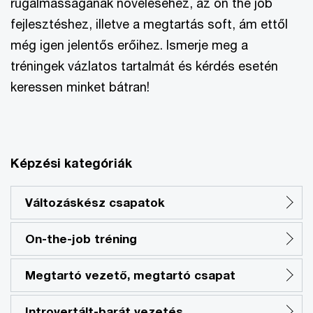
rugalmasságának növeléséhez, az on the job
fejlesztéshez, illetve a megtartás soft, ám ettől
még igen jelentős erőihez. Ismerje meg a
tréningek vázlatos tartalmát és kérdés esetén
keressen minket bátran!
Képzési kategóriák
Változáskész csapatok
On-the-job tréning
Megtartó vezető, megtartó csapat
Introvertált-barát vezetés