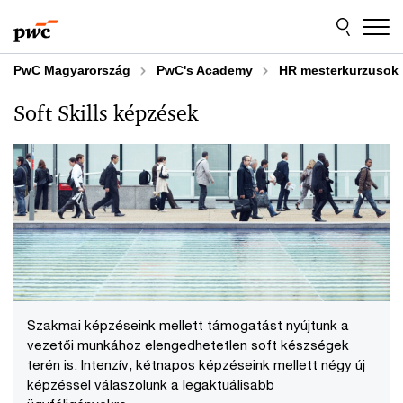
Skip
Skip
to
to
content
footer
PwC Magyarország
PwC's Academy
HR mesterkurzusok | 
Soft Skills képzések
Szakmai képzéseink mellett támogatást nyújtunk a
vezetői munkához elengedhetetlen soft készségek
terén is. Intenzív, kétnapos képzéseink mellett négy új
képzéssel válaszolunk a legaktuálisabb