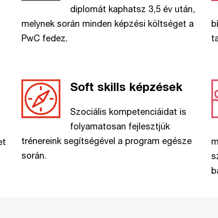
diplomát kaphatsz 3,5 év után,
melynek során minden képzési költséget a
b
PwC fedez.
t
Soft skills képzések
Szociális kompetenciáidat is
folyamatosan fejlesztjük
trénereink segítségével a program egésze
m
et
során.
s
b