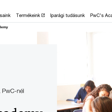
saink
Termékeink
Iparági tudásunk
PwC's Ac
demy
a PwC-nél