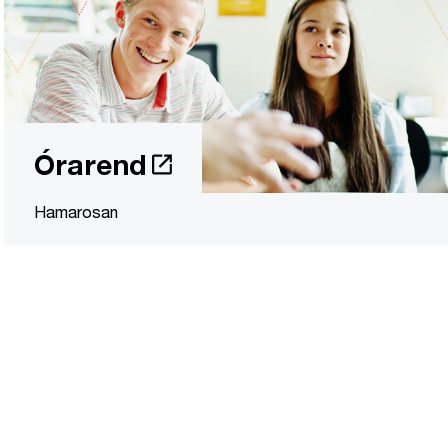
Órarend
Hamarosan