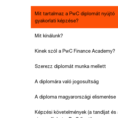
Mit tartalmaz a PwC diplomát nyújtó
gyakorlati képzése?
Mit kínálunk?
Kinek szól a PwC Finance Academy?
Szerezz diplomát munka mellett
A diplomára való jogosultság
A diploma magyarországi elismerése
Képzési követelmények (a tandíjat és 