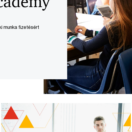
cademy
i munka fizetésért