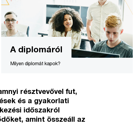
A diplomáról
Milyen diplomát kapok?
amnyi résztvevővel fut,
ések és a gyakorlati
kezési időszakról
ődőket, amint összeáll az