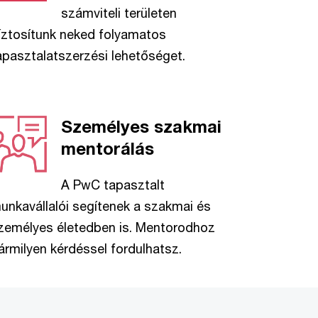
számviteli területen
íztosítunk neked folyamatos
apasztalatszerzési lehetőséget.
Személyes szakmai
mentorálás
A PwC tapasztalt
unkavállalói segítenek a szakmai és
zemélyes életedben is. Mentorodhoz
ármilyen kérdéssel fordulhatsz.