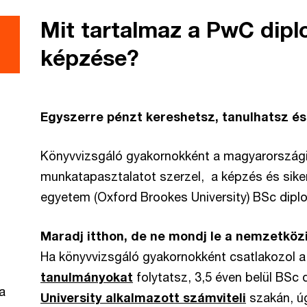
Mit tartalmaz a PwC dipl
képzése?
Egyszerre pénzt kereshetsz, tanulhatsz és
Könyvvizsgáló gyakornokként a magyarországi
munkatapasztalatot szerzel, a képzés és sike
egyetem (Oxford Brookes University) BSc dip
Maradj itthon, de ne mondj le a nemzetközi
Ha könyvvizsgáló gyakornokként csatlakozol 
tanulmányokat
folytatsz, 3,5 éven belül BSc
a
University alkalmazott számviteli
szakán, ú