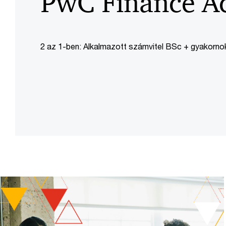
PwC Finance A
2 az 1-ben: Alkalmazott számvitel BSc + gyakornok