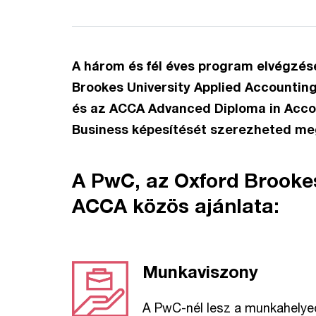
A három és fél éves program elvégzés
Brookes University Applied Accountin
és az ACCA Advanced Diploma in Acco
Business képesítését szerezheted m
A PwC, az Oxford Brookes
ACCA közös ajánlata:
Munkaviszony
A PwC-nél lesz a munkahelye