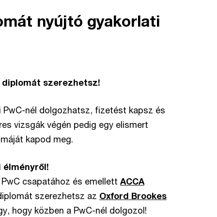
omát nyújtó gyakorlati
 diplomát szerezhetsz!
 PwC-nél dolgozhatsz, fizetést kapsz és
res vizsgák végén pedig egy elismert
lomáját kapod meg.
 élményről!
a PwC csapatához és emellett
ACCA
 diplomát szerezhetsz az
Oxford Brookes
gy, hogy közben a PwC-nél dolgozol!