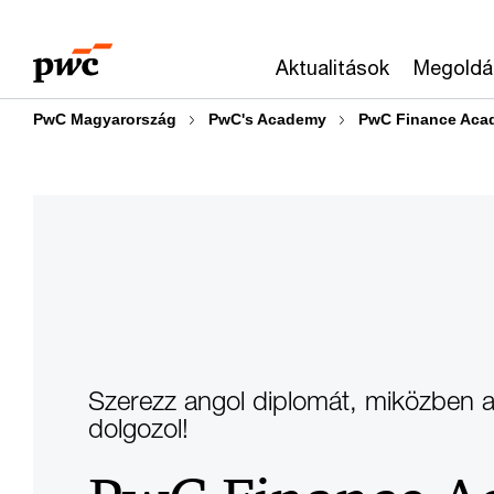
Skip
Skip
to
to
Aktualitások
Megoldá
content
footer
PwC Magyarország
PwC's Academy
PwC Finance Aca
Szerezz angol diplomát, miközben 
dolgozol!