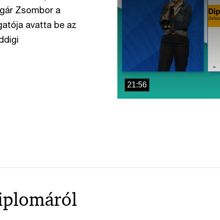
window.
olgár Zsombor a
atója avatta be az
ddigi
21:56
diplomáról