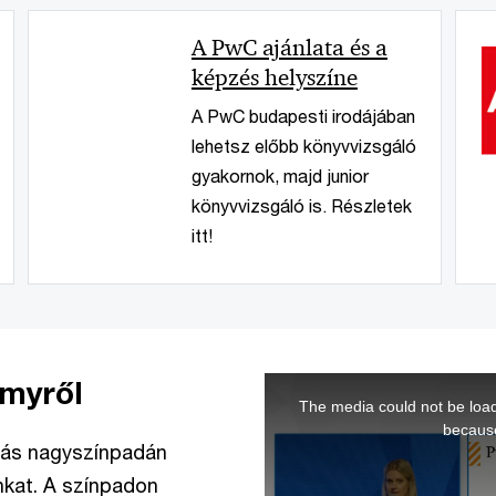
A PwC ajánlata és a
képzés helyszíne
A PwC budapesti irodájában
lehetsz előbb könyvvizsgáló
gyakornok, majd junior
könyvvizsgáló is. Részletek
itt!
emyről
This
The media could not be load
is
because
a
ítás nagyszínpadán
modal
kat. A színpadon