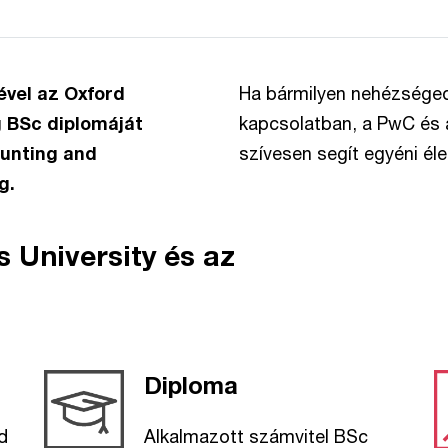
ével az Oxford
Ha bármilyen nehézséged
g BSc diplomáját
kapcsolatban, a PwC és 
unting and
szívesen segít egyéni éle
eg.
 University és az
Diploma
d
Alkalmazott számvitel BSc