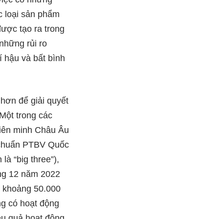
c loại sản phẩm
ược tạo ra trong
những rủi ro
í hậu và bất bình
hơn để giải quyết
 Một trong các
Liên minh Châu Âu
u chuẩn PTBV Quốc
là “big three”),
ng 12 năm 2022
o khoảng 50.000
g có hoạt động
iệu quả hoạt động