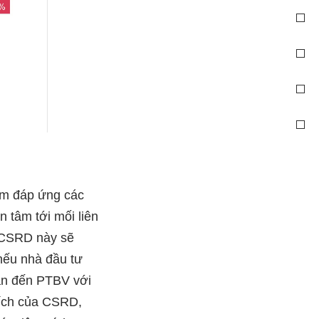
ằm đáp ứng các
 tâm tới mối liên
hị CSRD này sẽ
m nếu nhà đầu tư
uan đến PTBV với
đích của CSRD,