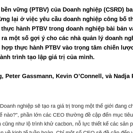
ển bền vững (PTBV) của Doanh nghiệp (CSRD) b
g lại ở việc yêu cầu doanh nghiệp công bố thôn
c thực hành PTBV trong doanh nghiệp bài bản v
 ra một số gợi ý cho các nhà quản lý doanh ngh
ch hợp thực hành PTBV vào trọng tâm chiến lược
nh trình tạo lập giá trị của mình.
g, Peter Gassmann, Kevin O’Connell, và Nadja 
 “Doanh nghiệp sẽ tạo ra giá trị trong một thế giới đang 
 nào?”, phần lớn các CEO thường đề cập đến mục tiêu 
) cũng như lộ trình khử cacbon, nỗ lực thiết kế các sản
án về kinh tế tuần hoàn. Chỉ một số CEO sẽ đề cập đến 