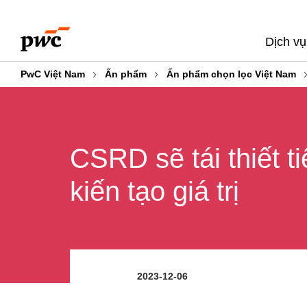
Skip
Skip
to
to
Dịch vụ
content
footer
PwC Việt Nam
Ấn phẩm
Ấn phẩm chọn lọc Việt Nam
CSRD sẽ tái thiết ti
kiến tạo giá trị
2023-12-06