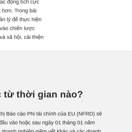
ác động tích cực
ốt hơn. Trong bài
n lý để thực hiện
vào chiến lược
 xã hội, cải thiện
c từ thời gian nào?
thị Báo cáo Phi tài chính của EU (NFRD) sẽ
 đầu vào hoặc sau ngày 01 tháng 01 năm
c doanh nghiệp niêm yết khác và các doanh