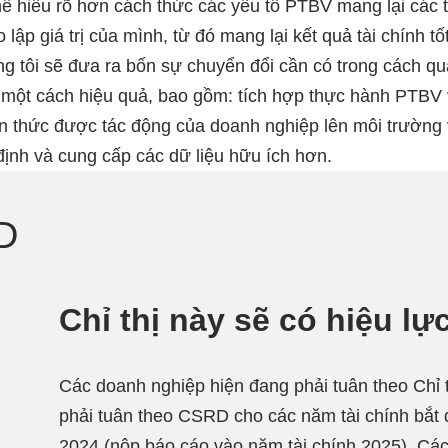
ể hiểu rõ hơn cách thức các yếu tố PTBV mang lại các t
o lập giá trị của mình, từ đó mang lại kết quả tài chính t
g tôi sẽ đưa ra bốn sự chuyển đổi cần có trong cách quả
 một cách hiệu quả, bao gồm: tích hợp thực hành PTBV 
 thức được tác động của doanh nghiệp lên môi trường và
 định và cung cấp các dữ liệu hữu ích hơn.
D
Chỉ thị này sẽ có hiệu lự
Các doanh nghiệp hiện đang phải tuân theo Chỉ 
phải tuân theo CSRD cho các năm tài chính bắt
2024 (nộp báo cáo vào năm tài chính 2025). Cá