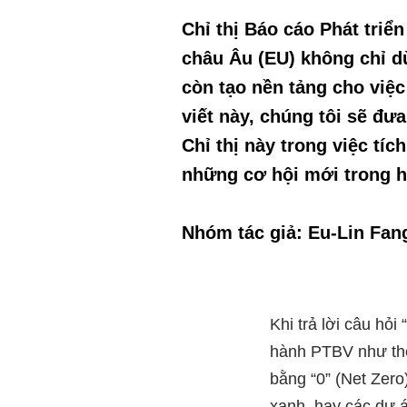
Chỉ thị Báo cáo Phát tri
châu Âu (EU) không chỉ dừn
còn tạo nền tảng cho việ
viết này, chúng tôi sẽ đưa
Chỉ thị này trong việc tí
những cơ hội mới trong hà
Nhóm tác giả: Eu-Lin Fan
Khi trả lời câu hỏi
hành PTBV như thế
bằng “0” (Net Zero
xanh, hay các dự 