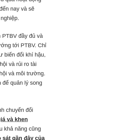
đến nay và sẽ
 nghiệp.
in PTBV đầy đủ và
ớng tới PTBV. Chỉ
 biến đổi khí hậu,
ội và rủi ro tài
hội và môi trường.
h để quản lý song
nh chuyển đổi
iá và khen
ều khả năng cũng
 sát gần đây của