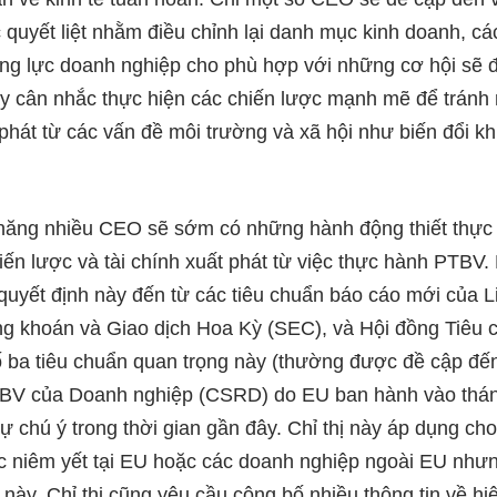
quyết liệt nhằm điều chỉnh lại danh mục kinh doanh, cá
ăng lực doanh nghiệp cho phù hợp với những cơ hội sẽ đ
ay cân nhắc thực hiện các chiến lược mạnh mẽ để tránh 
phát từ các vấn đề môi trường và xã hội như biến đổi kh
năng nhiều CEO sẽ sớm có những hành động thiết thực 
iến lược và tài chính xuất phát từ việc thực hành PTBV.
 quyết định này đến từ các tiêu chuẩn báo cáo mới của 
g khoán và Giao dịch Hoa Kỳ (SEC), và Hội đồng Tiê
ba tiêu chuẩn quan trọng này (thường được đề cập đến 
PTBV của Doanh nghiệp (CSRD) do EU ban hành vào thá
 chú ý trong thời gian gần đây. Chỉ thị này áp dụng ch
 niêm yết tại EU hoặc các doanh nghiệp ngoài EU nhưn
này. Chỉ thị cũng yêu cầu công bố nhiều thông tin về h