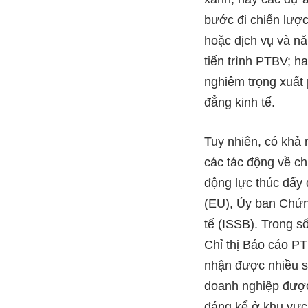
bước đi chiến lược 
hoặc dịch vụ và n
tiến trình PTBV; h
nghiêm trọng xuất 
đẳng kinh tế.
Tuy nhiên, có khả 
các tác động về ch
động lực thúc đẩy
(EU), Ủy ban Chứn
tế (ISSB). Trong số 
Chỉ thị Báo cáo 
nhận được nhiều sự
doanh nghiệp được
đáng kể ở khu vực 