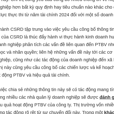
hiệp hơn bất kỳ quy định hay tiêu chuẩn nào khác cho 
 lực thực thi từ năm tài chính 2024 đối với một số doanh
ành CSRD tập trung vào việc yêu cầu công bố thông t
 của CSRD là thúc đẩy hành vi thực hành kinh doanh hư
anh nghiệp phân tích các vấn đề liên quan đến PTBV như
c và nhân quyền; liên hệ những vấn đề này tới các cơ h
ghiệp, cũng như các tác động của doanh nghiệp đến xã 
hị này cũng yêu cầu công bố các chiến lược và kế hoạc
 động PTBV và hiệu quả tài chính.
 việc chia sẻ những thông tin này sẽ có tác động mang tí
g nhiều các nhà quản lý doanh nghiệp sẽ được
đánh g
u quả hoạt động PTBV của công ty. Thị trường vốn nhi
ng tác động rõ rệt từ sự chuyển đổi này. Trong một
khảo