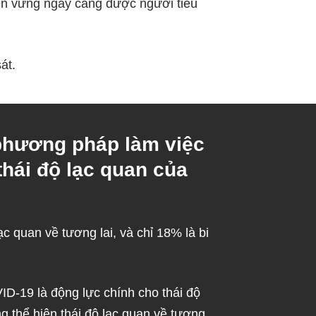
ền vững ngày càng được người tiêu
át.
 phương pháp làm việc
thái độ lạc quan của
c quan về tương lai, và chỉ 18% là bi
ID-19 là động lực chính cho thái độ
 thể hiện thái độ lạc quan về tương