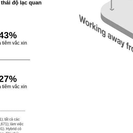
thái độ lạc quan
43%
tiêm vắc xin
27%
tiêm vắc xin
); tất cả các
,671); làm việc
1). Hybrid có