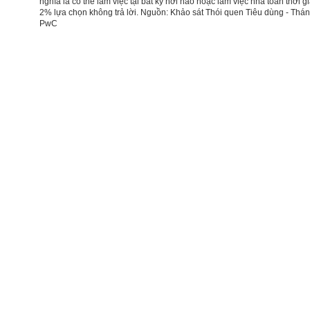
nghĩa là có thể làm việc tại bất kỳ nơi nào hoặc làm việc nhà toàn thời g
2% lựa chọn không trả lời. Nguồn: Khảo sát Thói quen Tiêu dùng - Thá
PwC