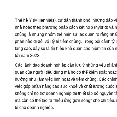
Thế hệ Y (Millennials), cư dân thành phố, những đáp vi
nhà hoặc theo phương pháp cách kết hợp (hybrid) và 
chủng là những nhóm thể hiện sự lạc quan rõ ràng nhất
phần nào đi đôi với tỷ lệ tiêm chủng. Trong bối cảnh tỷ
tăng cao, đây sẽ là tín hiệu khả quan cho niềm tin của
tới năm 2022.
Các lãnh đạo doanh nghiệp cần lưu ý những yếu tố ản
quan của người tiêu dùng mà họ có thể kiểm soát hoặc
hưởng như làm việc linh hoạt và tiêm chủng. Các chính 
việc góp phần nâng cao sức khoẻ và chất lượng cuộc 
không chỉ hỗ trợ doanh nghiệp tái thiết lập bộ nguyên 
mà còn có thể tạo ra "hiệu ứng gợn sóng" cho chi tiêu, 
tế cho doanh nghiệp.