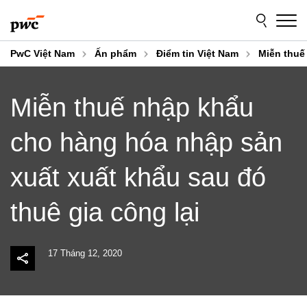
Skip
Skip
to
to
content
footer
PwC Việt Nam
Ấn phẩm
Điểm tin Việt Nam
Miễn thuế
Miễn thuế nhập khẩu
cho hàng hóa nhập sản
xuất xuất khẩu sau đó
thuê gia công lại
17 Tháng 12, 2020